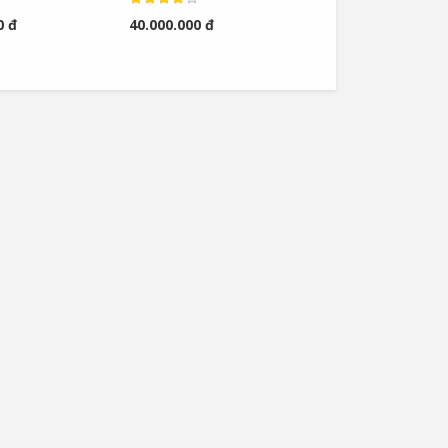
Valves
0 đ
40.000.000 đ
Van Cầu Ống Xếp
TLV BE1 –...
0