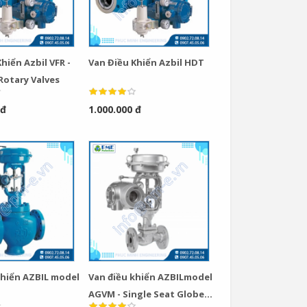
hiển Azbil VFR -
Van Điều Khiển Azbil HDT
Rotary Valves
 đ
1.000.000 đ
khiển AZBIL model
Van điều khiển AZBILmodel
AGVM - Single Seat Globe