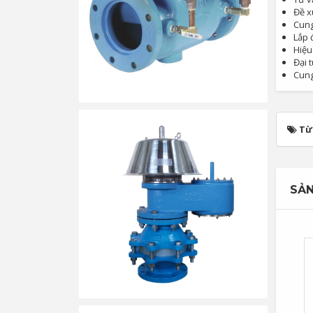
Đề x
Cung
Lắp 
Hiệu
Đại t
Cung
Từ
SẢN