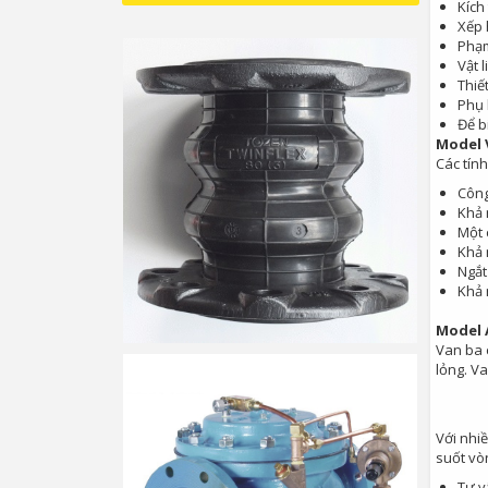
Kích
Xếp 
Phạm
Vật l
Thiế
Phụ k
Để b
Model 
Các tín
Công
Khả 
Một 
Khả 
Ngắt
Khả 
Model
Van ba 
lỏng. V
Với nhi
suốt vò
Tư v