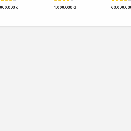
.000.000 đ
1.000.000 đ
60.000.00
Bơm Thu Hồi Nước
Van Giảm Áp Hơi TLV
Ngưng TLV...
COSR...
0
0
Bơm Thu Hồi Nước
Van Giảm Áp Hơi TLV
Ngưng Chân...
COS Series...