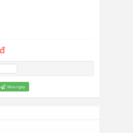
 đ
Mua ngay