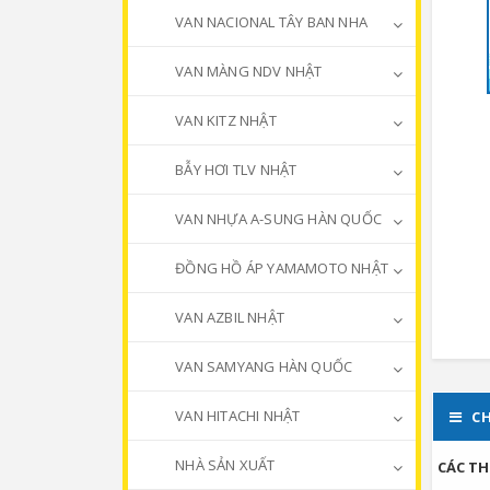
VAN NACIONAL TÂY BAN NHA
VAN MÀNG NDV NHẬT
VAN KITZ NHẬT
BẪY HƠI TLV NHẬT
VAN NHỰA A-SUNG HÀN QUỐC
ĐỒNG HỒ ÁP YAMAMOTO NHẬT
VAN AZBIL NHẬT
VAN SAMYANG HÀN QUỐC
VAN HITACHI NHẬT
CH
NHÀ SẢN XUẤT
CÁC TH