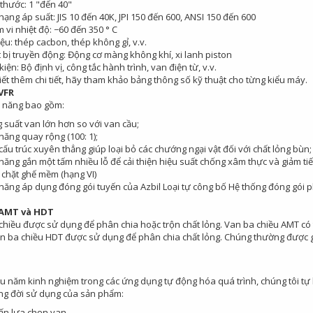
 thước: 1 "đến 40"
hạng áp suất: JIS 10 đến 40K, JPI 150 đến 600, ANSI 150 đến 600
 vi nhiệt độ: −60 đến 350 ° C
iệu: thép cacbon, thép không gỉ, v.v.
t bị truyền động: Động cơ màng không khí, xi lanh piston
iện: Bộ định vị, công tắc hành trình, van điện từ, v.v.
iết thêm chi tiết, hãy tham khảo bảng thông số kỹ thuật cho từng kiểu máy.
VFR
h năng bao gồm:
 suất van lớn hơn so với van cầu;
năng quay rộng (100: 1);
cấu trúc xuyên thẳng giúp loại bỏ các chướng ngại vật đối với chất lỏng bùn;
năng gắn một tấm nhiều lỗ để cải thiện hiệu suất chống xâm thực và giảm ti
 chặt ghế mềm (hạng VI)
năng áp dụng đóng gói tuyến của Azbil Loại tự công bố Hệ thống đóng gói ph
AMT và HDT
chiều được sử dụng để phân chia hoặc trộn chất lỏng. Van ba chiều AMT có 
an ba chiều HDT được sử dụng để phân chia chất lỏng. Chúng thường được gắn
ều năm kinh nghiệm trong các ứng dụng tự động hóa quá trình, chúng tôi t
ng đời sử dụng của sản phẩm:
ấn lựa chọn van