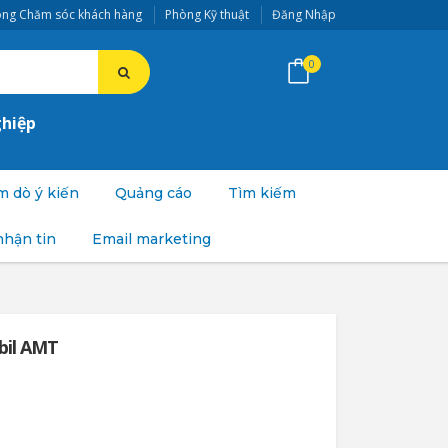
ng Chăm sóc khách hàng
Phòng Kỹ thuật
Đăng Nhập
0
ghiệp
 dò ý kiến
Quảng cáo
Tìm kiếm
nhận tin
Email marketing
bil AMT