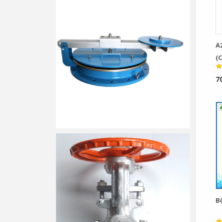
A
(C
7
B