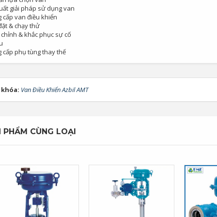
uất giải pháp sử dụng van
 cấp van điều khiển
đặt & chạy thử
 chỉnh & khắc phục sự cố
u
 cấp phụ tùng thay thế
 khóa:
Van Điều Khiển Azbil AMT
 PHẨM CÙNG LOẠI