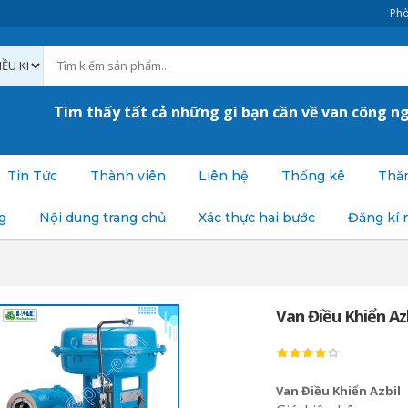
Phò
Tìm thấy tất cả những gì bạn cần về van công n
Tin Tức
Thành viên
Liên hệ
Thống kê
Thăm
g
Nội dung trang chủ
Xác thực hai bước
Đăng kí 
Van Điều Khiển Az
Van Điều Khiển Azbil