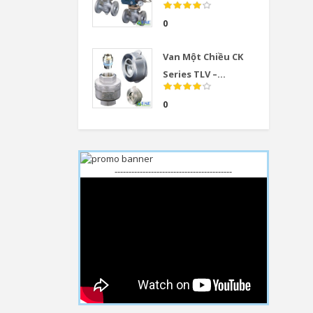
0
Van Một Chiều CK
Series TLV –...
0
------------------------------------------