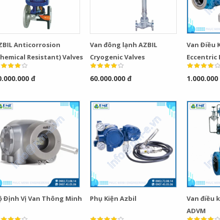
ZBIL Anticorrosion
Van đông lạnh AZBIL
Van Điều K
hemical Resistant) Valves
Cryogenic Valves
Eccentric 
0.000.000 đ
60.000.000 đ
1.000.000
ộ Định Vị Van Thông Minh
Phụ Kiện Azbil
Van điều 
ADVM