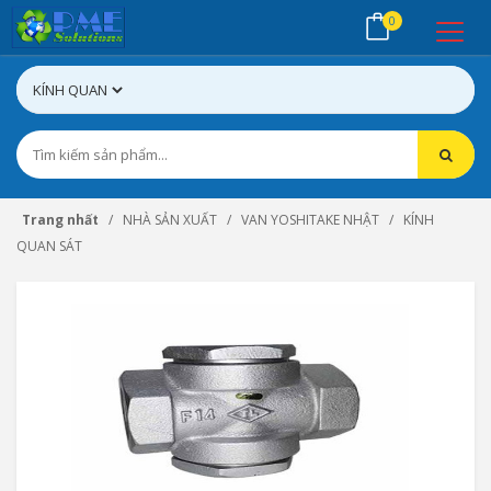
0
Trang nhất
NHÀ SẢN XUẤT
VAN YOSHITAKE NHẬT
KÍNH
QUAN SÁT