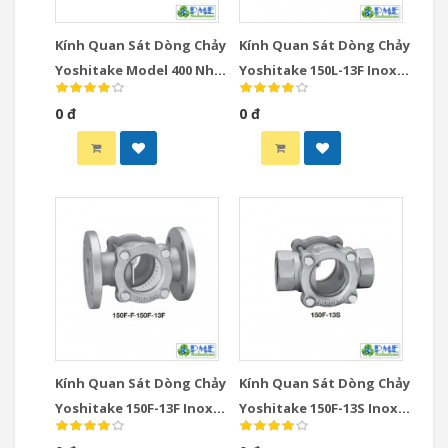
Kính Quan Sát Dòng Chảy
Kính Quan Sát Dòng Chảy
Yoshitake Model 400 Nhật
Yoshitake 150L-13F Inox
Bản DN10-DN25 Spinner
Nhật Bản DN15-DN100
0 đ
0 đ
Type
JIS10K
Kính Quan Sát Dòng Chảy
Kính Quan Sát Dòng Chảy
Yoshitake 150F-13F Inox
Yoshitake 150F-13S Inox
Nhật Bản DN15-DN100
Nhật Bản DN15-DN50