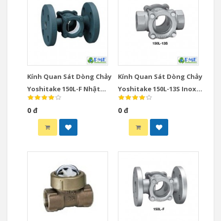
Kính Quan Sát Dòng Chảy
Kính Quan Sát Dòng Chảy
Yoshitake 150L-F Nhật
Yoshitake 150L-13S Inox
Bản DN65-DN150 JIS10K
Nhật Bản DN15-DN50 Ren
0 đ
0 đ
JIS Rc