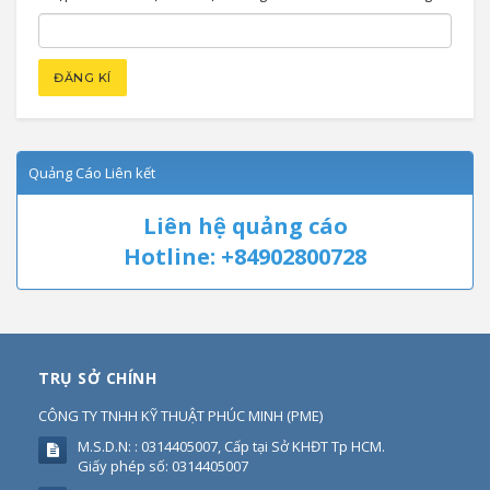
Quảng Cáo Liên kết
Liên hệ quảng cáo
Hotline: +84902800728
TRỤ SỞ CHÍNH
CÔNG TY TNHH KỸ THUẬT PHÚC MINH
(
PME
)
M.S.D.N: : 0314405007, Cấp tại Sở KHĐT Tp HCM.
Giấy phép số: 0314405007