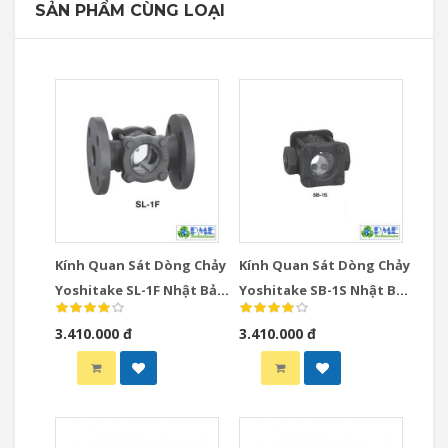
SẢN PHẨM CÙNG LOẠI
Kính Quan Sát Dòng Chảy
Kính Quan Sát Dòng Chảy
Yoshitake SL-1F Nhật Bản
Yoshitake SB-1S Nhật Bản
DN15-DN50 Mặt Bích
DN15-DN50 Ren JIS Rc
3.410.000 đ
3.410.000 đ
JIS10K