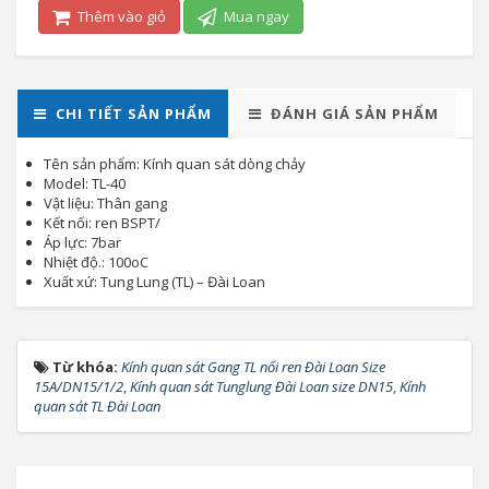
Thêm vào giỏ
Mua ngay
CHI TIẾT SẢN PHẨM
ĐÁNH GIÁ SẢN PHẨM
Tên sản phẩm: Kính quan sát dòng chảy
Model: TL-40
Vật liệu: Thân gang
Kết nối: ren BSPT/
Áp lực: 7bar
Nhiệt độ.: 100oC
Xuất xứ: Tung Lung (TL) – Đài Loan
Từ khóa:
Kính quan sát Gang TL nối ren Đài Loan Size
15A/DN15/1/2
,
Kính quan sát Tunglung Đài Loan size DN15
,
Kính
quan sát TL Đài Loan