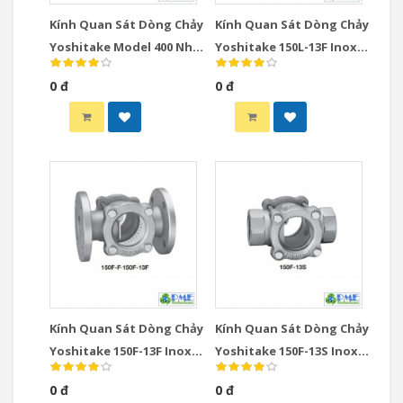
Kính Quan Sát Dòng Chảy
Kính Quan Sát Dòng Chảy
Yoshitake Model 400 Nhật
Yoshitake 150L-13F Inox
Bản DN10-DN25 Spinner
Nhật Bản DN15-DN100
0 đ
0 đ
Type
JIS10K
Kính Quan Sát Dòng Chảy
Kính Quan Sát Dòng Chảy
Yoshitake 150F-13F Inox
Yoshitake 150F-13S Inox
Nhật Bản DN15-DN100
Nhật Bản DN15-DN50
0 đ
0 đ
JIS10K