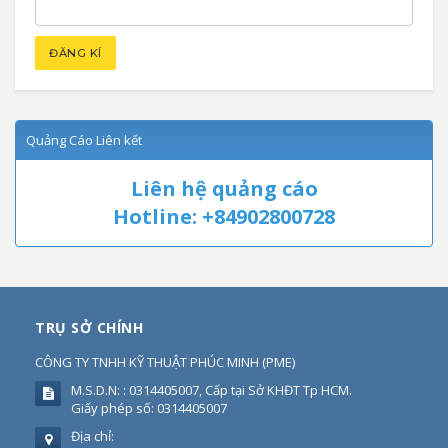
Quảng Cáo Liên kết
Liên hệ quảng cáo
Hotline: +84902800728
TRỤ SỞ CHÍNH
CÔNG TY TNHH KỸ THUẬT PHÚC MINH
(
PME
)
M.S.D.N: : 0314405007, Cấp tại Sở KHĐT Tp HCM.
Giấy phép số: 0314405007
Địa chỉ: