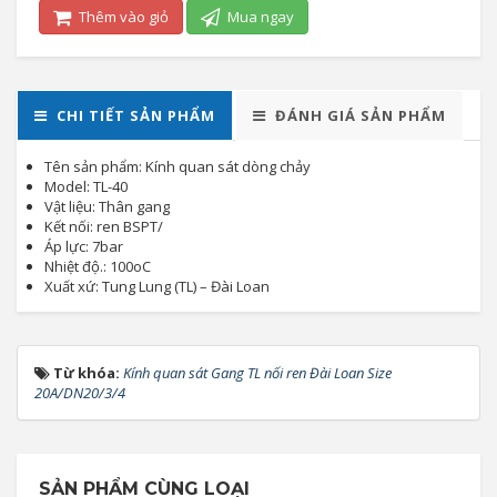
Thêm vào giỏ
Mua ngay
CHI TIẾT SẢN PHẨM
ĐÁNH GIÁ SẢN PHẨM
Tên sản phẩm: Kính quan sát dòng chảy
Model: TL-40
Vật liệu: Thân gang
Kết nối: ren BSPT/
Áp lực: 7bar
Nhiệt độ.: 100oC
Xuất xứ: Tung Lung (TL) – Đài Loan
Từ khóa:
Kính quan sát Gang TL nối ren Đài Loan Size
20A/DN20/3/4
SẢN PHẨM CÙNG LOẠI