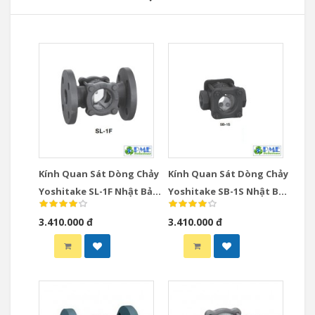
Kính Quan Sát Dòng Chảy
Kính Quan Sát Dòng Chảy
Yoshitake SL-1F Nhật Bản
Yoshitake SB-1S Nhật Bản
DN15-DN50 Mặt Bích
DN15-DN50 Ren JIS Rc
3.410.000 đ
3.410.000 đ
JIS10K