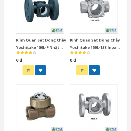
Kính Quan Sát Dòng Chảy
Kính Quan Sát Dòng Chảy
Yoshitake 150L-F Nhật
Yoshitake 150L-13S Inox
Bản DN65-DN150 JIS10K
Nhật Bản DN15-DN50 Ren
0 đ
0 đ
JIS Rc