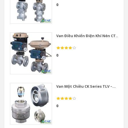
0
Van Điều Khiển Điện Khí Nén CT...
0
Van Một Chiều CK Series TLV –...
0