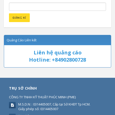
Quảng Cáo Liên kết
Liên hệ quảng cáo
Hotline: +84902800728
TRỤ SỞ CHÍNH
CÔNG TY TNHH KỸ THUẬT PHÚC MINH
(
PME
)
M.S.D.N: : 0314405007, Cấp tại Sở KHĐT Tp HCM.
Giấy phép số: 0314405007