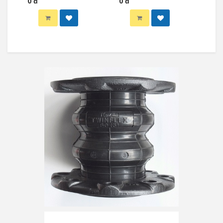
0 đ
0 đ