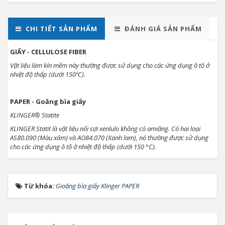
CHI TIẾT SẢN PHẨM
ĐÁNH GIÁ SẢN PHẨM
GIẤY - CELLULOSE FIBER
Vật liệu làm kín mềm này thường được sử dụng cho các ứng dụng ô tô ở
nhiệt độ thấp (dưới 150ºC).
PAPER - Goăng bìa giấy
KLINGER® Statite
KLINGER Statit là vật liệu nối sợi xenlulo không có amiăng. Có hai loại
AS80.090 (Màu xám) và AO84.070 (Xanh lam), nó thường được sử dụng
cho các ứng dụng ô tô ở nhiệt độ thấp (dưới 150 °C).
Từ khóa:
Gioăng bìa giấy Klinger PAPER