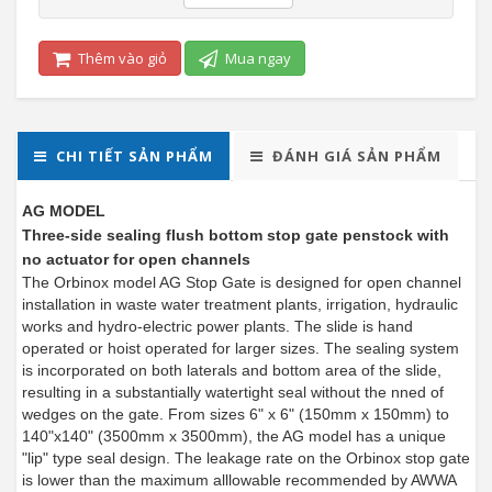
Thêm vào giỏ
Mua ngay
CHI TIẾT SẢN PHẨM
ĐÁNH GIÁ SẢN PHẨM
AG MODEL
Three-side sealing flush bottom stop gate penstock with
no actuator for open channels
The Orbinox model AG Stop Gate is designed for open channel
installation in waste water treatment plants, irrigation, hydraulic
works and hydro-electric power plants. The slide is hand
operated or hoist operated for larger sizes. The sealing system
is incorporated on both laterals and bottom area of the slide,
resulting in a substantially watertight seal without the nned of
wedges on the gate. From sizes 6" x 6" (150mm x 150mm) to
140"x140" (3500mm x 3500mm), the AG model has a unique
"lip" type seal design. The leakage rate on the Orbinox stop gate
is lower than the maximum alllowable recommended by AWWA