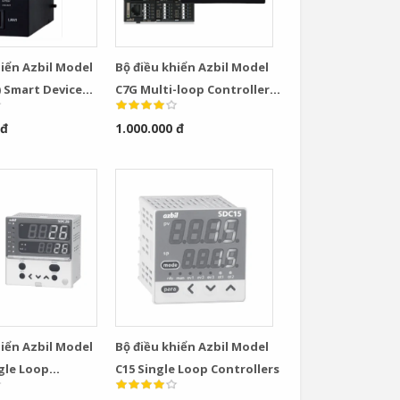
hiển Azbil Model
Bộ điều khiển Azbil Model
) Smart Device
C7G Multi-loop Controller
with Multifunction Display
 đ
1.000.000 đ
Model
hiển Azbil Model
Bộ điều khiển Azbil Model
ngle Loop
C15 Single Loop Controllers
rs