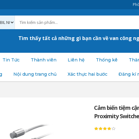
Phò
Tìm thấy tất cả những gì bạn cần về van công n
Tin Tức
Thành viên
Liên hệ
Thống kê
Thăm
g
Nội dung trang chủ
Xác thực hai bước
Đăng kí 
Cảm biến tiệm cận 
Proximity Switch