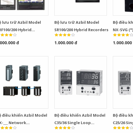
ộ lưu trữ Azbil Model
Bộ lưu trữ Azbil Model
Bộ điều k
RF100/200 Hybrid
SR100/200 Hybrid Recorders
NX-SVG (*
ecorders
Gateway
.000.000 đ
1.000.000 đ
1.000.000
ộ điều khiển Azbil Model
Bộ điều khiển Azbil Model
Bộ điều k
X-___ Network
C35/36 Single Loop
C25/26 Si
nstrumentation Modules
Controllers
Controlle