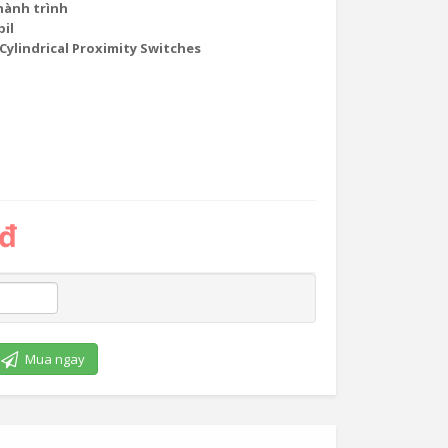
hành trình
bil
Cylindrical Proximity Switches
 đ
Mua ngay