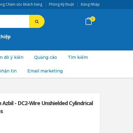
ng Chăm sóc khách hàng
Phòng Kỹ thuật
Đăng Nhập
0
ghiệp
 dò ý kiến
Quảng cáo
Tìm kiếm
nhận tin
Email marketing
Azbil - DC2-Wire Unshielded Cylindrical
es