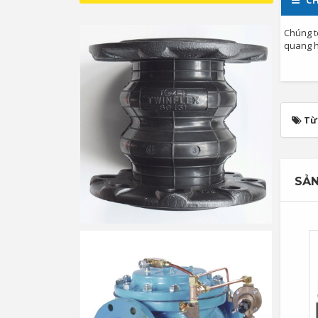
CH
Chúng t
quang họ
Từ
SẢN