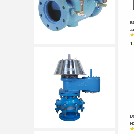
B
A
R
1
B
N
I