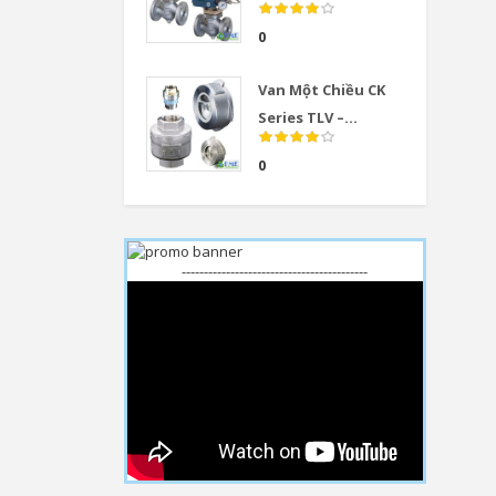
0
Van Một Chiều CK
Series TLV –...
0
------------------------------------------