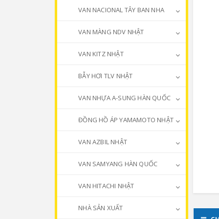
VAN NACIONAL TÂY BAN NHA
VAN MÀNG NDV NHẬT
VAN KITZ NHẬT
BẪY HƠI TLV NHẬT
VAN NHỰA A-SUNG HÀN QUỐC
ĐỒNG HỒ ÁP YAMAMOTO NHẬT
VAN AZBIL NHẬT
VAN SAMYANG HÀN QUỐC
VAN HITACHI NHẬT
NHÀ SẢN XUẤT