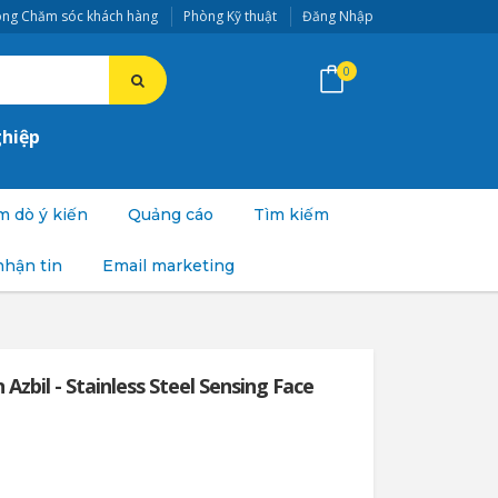
ng Chăm sóc khách hàng
Phòng Kỹ thuật
Đăng Nhập
0
ghiệp
 dò ý kiến
Quảng cáo
Tìm kiếm
nhận tin
Email marketing
Azbil - Stainless Steel Sensing Face