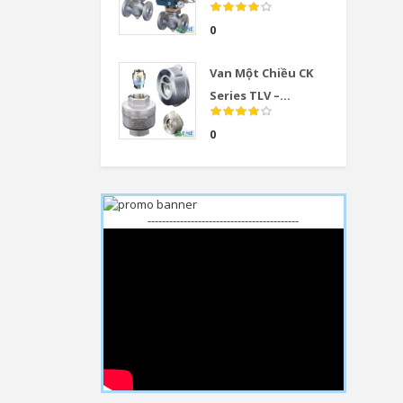
0
Van Một Chiều CK
Series TLV –...
0
------------------------------------------