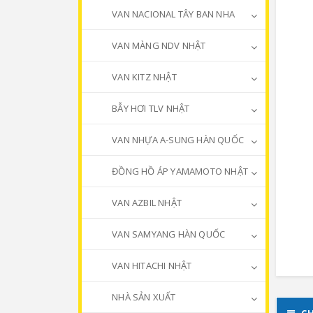
VAN NACIONAL TÂY BAN NHA
VAN MÀNG NDV NHẬT
VAN KITZ NHẬT
BẪY HƠI TLV NHẬT
VAN NHỰA A-SUNG HÀN QUỐC
ĐỒNG HỒ ÁP YAMAMOTO NHẬT
VAN AZBIL NHẬT
VAN SAMYANG HÀN QUỐC
VAN HITACHI NHẬT
NHÀ SẢN XUẤT