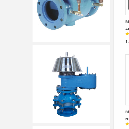
B
A
R
1
B
N
I