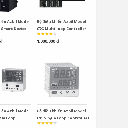
hiển Azbil Model
Bộ điều khiển Azbil Model
) Smart Device
C7G Multi-loop Controller
with Multifunction Display
 đ
1.000.000 đ
Model
hiển Azbil Model
Bộ điều khiển Azbil Model
ngle Loop
C15 Single Loop Controllers
rs