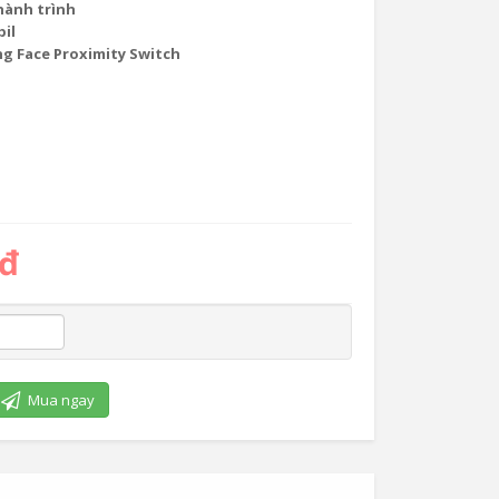
hành trình
bil
ng Face Proximity Switch
 đ
Mua ngay