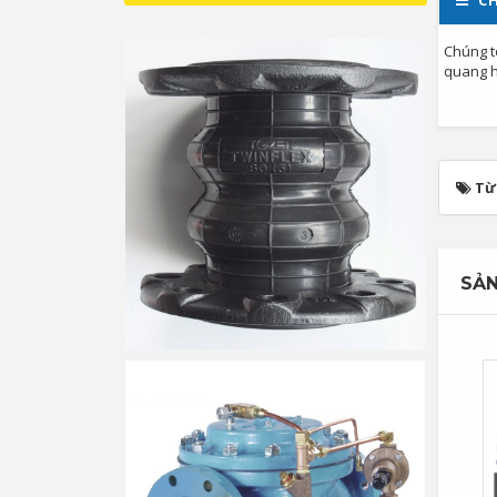
CH
Chúng t
quang họ
Từ
SẢN