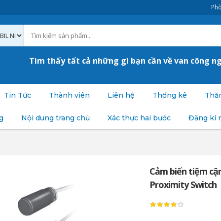
Phò
Tìm thấy tất cả những gì bạn cần về van công n
Tin Tức
Thành viên
Liên hệ
Thống kê
Thăm
g
Nội dung trang chủ
Xác thực hai bước
Đăng kí 
Cảm biến tiệm cận 
Proximity Switch