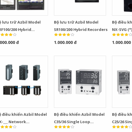
ộ lưu trữ Azbil Model
Bộ lưu trữ Azbil Model
Bộ điều k
RF100/200 Hybrid
SR100/200 Hybrid Recorders
NX-SVG (*
ecorders
Gateway
.000.000 đ
1.000.000 đ
1.000.000
ộ điều khiển Azbil Model
Bộ điều khiển Azbil Model
Bộ điều k
X-___ Network
C35/36 Single Loop
C25/26 Si
nstrumentation Modules
Controllers
Controlle