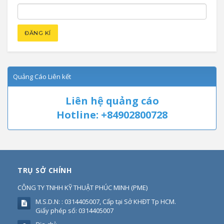
Quảng Cáo Liên kết
Liên hệ quảng cáo
Hotline: +84902800728
TRỤ SỞ CHÍNH
CÔNG TY TNHH KỸ THUẬT PHÚC MINH
(
PME
)
M.S.D.N: : 0314405007, Cấp tại Sở KHĐT Tp HCM.
Giấy phép số: 0314405007