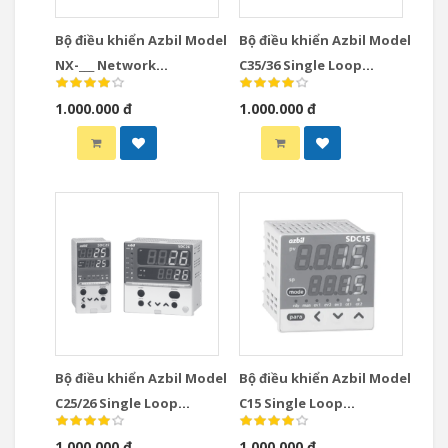
Bộ điều khiển Azbil Model
Bộ điều khiển Azbil Model
NX-___ Network
C35/36 Single Loop
Instrumentation
Controllers
1.000.000 đ
1.000.000 đ
Modules Controllers
Bộ điều khiển Azbil Model
Bộ điều khiển Azbil Model
C25/26 Single Loop
C15 Single Loop
Controllers
Controllers
1.000.000 đ
1.000.000 đ