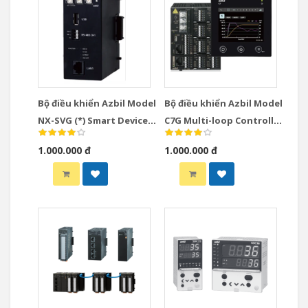
Bộ điều khiển Azbil Model
Bộ điều khiển Azbil Model
NX-SVG (*) Smart Device
C7G Multi-loop Controller
Gateway
with Multifunction
1.000.000 đ
1.000.000 đ
Display Model