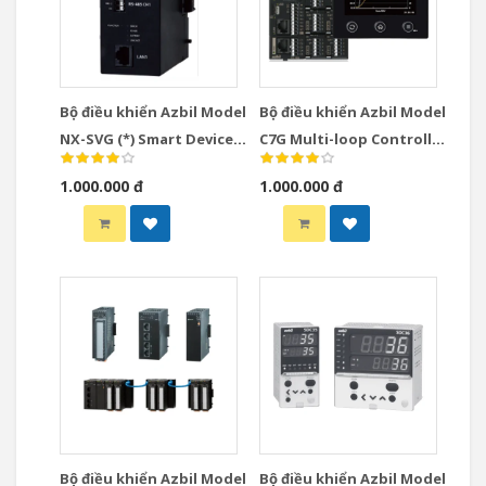
Bộ điều khiển Azbil Model
Bộ điều khiển Azbil Model
NX-SVG (*) Smart Device
C7G Multi-loop Controller
Gateway
with Multifunction
1.000.000 đ
1.000.000 đ
Display Model
Bộ điều khiển Azbil Model
Bộ điều khiển Azbil Model