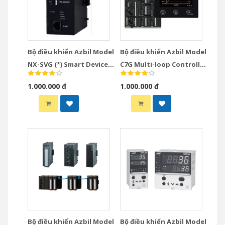
Bộ điều khiển Azbil Model
Bộ điều khiển Azbil Model
NX-SVG (*) Smart Device
C7G Multi-loop Controller
Gateway
with Multifunction
1.000.000 đ
1.000.000 đ
Display Model
Bộ điều khiển Azbil Model
Bộ điều khiển Azbil Model