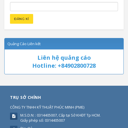
Quảng Cáo Liên kết
Liên hệ quảng cáo
Hotline: +84902800728
TRỤ SỞ CHÍNH
CÔNG TY TNHH KỸ THUẬT PHÚC MINH
(
PME
)
M.S.D.N: : 0314405007, Cấp tại Sở KHĐT Tp HCM.
Giấy phép số: 0314405007