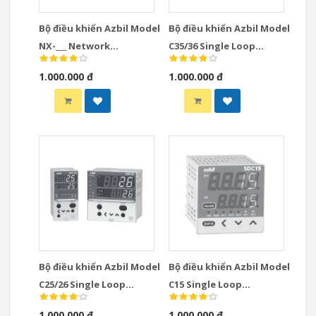
Bộ điều khiển Azbil Model
Bộ điều khiển Azbil Model
NX-___ Network
C35/36 Single Loop
Instrumentation
Controllers
1.000.000 đ
1.000.000 đ
Modules Controllers
Bộ điều khiển Azbil Model
Bộ điều khiển Azbil Model
C25/26 Single Loop
C15 Single Loop
Controllers
Controllers
1.000.000 đ
1.000.000 đ