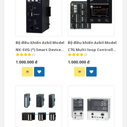
Bộ điều khiển Azbil Model
Bộ điều khiển Azbil Model
NX-SVG (*) Smart Device
C7G Multi-loop Controller
Gateway
with Multifunction
1.000.000 đ
1.000.000 đ
Display Model