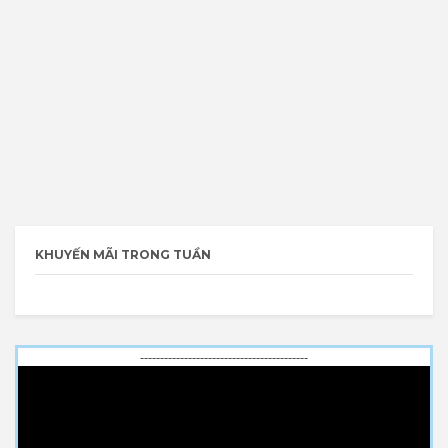
KHUYẾN MÃI TRONG TUẦN
------------------------------------------