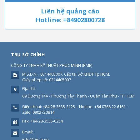
Liên hệ quảng cáo
Hotline: +84902800728
TRỤ SỞ CHÍNH
CÔNG TY TNHH KỸ THUẬT PHÚC MINH
(
PME
)
M.S.D.N: : 0314405007, Cấp tại Sở KHĐT Tp HCM.
Giấy phép số: 0314405007
Địa chỉ:
69 Đường T4A - Phường Tây Thạnh - Quận Tân Phú - TP HCM
Điện thoại:
+84-28-3535-2125 – Hotline: +84 0766 22 6161 -
Zalo :0902720814
Fax:
+84-28-3535-0254
Email:
info@pm-e.vn