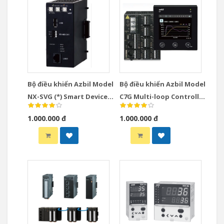
Bộ điều khiển Azbil Model
Bộ điều khiển Azbil Model
NX-SVG (*) Smart Device
C7G Multi-loop Controller
Gateway
with Multifunction
1.000.000 đ
1.000.000 đ
Display Model