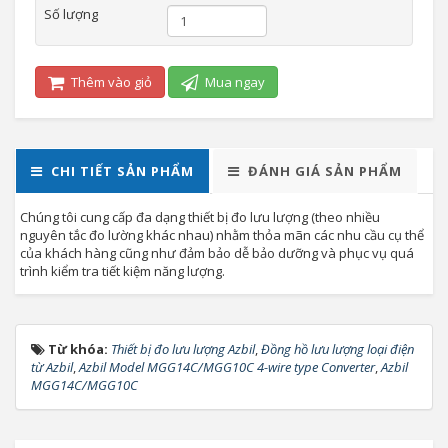
Số lượng
Thêm vào giỏ
Mua ngay
CHI TIẾT SẢN PHẨM
ĐÁNH GIÁ SẢN PHẨM
Chúng tôi cung cấp đa dạng thiết bị đo lưu lượng (theo nhiều
nguyên tắc đo lường khác nhau) nhằm thỏa mãn các nhu cầu cụ thể
của khách hàng cũng như đảm bảo dễ bảo dưỡng và phục vụ quá
trình kiểm tra tiết kiệm năng lượng.
Từ khóa:
Thiết bị đo lưu lượng Azbil
,
Đồng hồ lưu lượng loại điện
từ Azbil
,
Azbil Model MGG14C/MGG10C 4-wire type Converter
,
Azbil
MGG14C/MGG10C