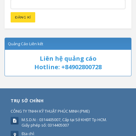
Quảng Cáo Liên kết
Liên hệ quảng cáo
Hotline: +84902800728
TRỤ SỞ CHÍNH
CÔNG TY TNHH KỸ THUẬT PHÚC MINH
(
PME
)
M.S.D.N: : 0314405007, Cấp tại Sở KHĐT Tp HCM.
Giấy phép số: 0314405007
Địa chỉ: