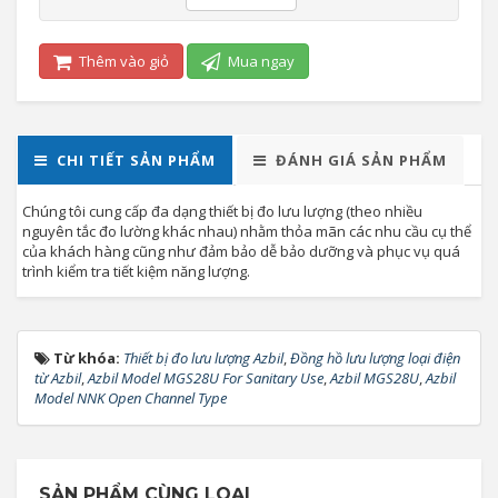
Thêm vào giỏ
Mua ngay
CHI TIẾT SẢN PHẨM
ĐÁNH GIÁ SẢN PHẨM
Chúng tôi cung cấp đa dạng thiết bị đo lưu lượng (theo nhiều
nguyên tắc đo lường khác nhau) nhằm thỏa mãn các nhu cầu cụ thể
của khách hàng cũng như đảm bảo dễ bảo dưỡng và phục vụ quá
trình kiểm tra tiết kiệm năng lượng.
Từ khóa:
Thiết bị đo lưu lượng Azbil
,
Đồng hồ lưu lượng loại điện
từ Azbil
,
Azbil Model MGS28U For Sanitary Use
,
Azbil MGS28U
,
Azbil
Model NNK Open Channel Type
SẢN PHẨM CÙNG LOẠI