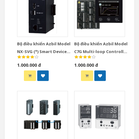
Bộ điều khiển Azbil Model
Bộ điều khiển Azbil Model
NX-SVG (*) Smart Device
C7G Multi-loop Controller
Gateway
with Multifunction
1.000.000 đ
1.000.000 đ
Display Model