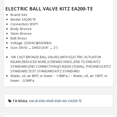
ELECTRIC BALL VALVE KITZ EA200-TE
Brand: Kitz
Model: EA200-TE
Connection: BSPT
Body: Bronze
Stem: Bronze
Ball: Brass
Voltage: 220VAC@50/60Hz
Size: DN10 → DN50 (3/8″ → 2″)
10K CAST BRONZE BALL VALVES,WITH ELECTRIC ACTUATOR
KELMO,REDUCED BORE,SCREWED ENDS.,END TO END:KITZ
STANDARD,END CONNECTION:JIS B0203 (7),WALL THICKNESS:KITZ
STANDARD,TEST STANDARD:KITZ STANDARD
Water, oil, air 80℃ or lower：1.0MPa /・Water, oil, air 100℃ or
lower：0.5MPa
Từ khóa:
Van Bi Điều Khiển Điện Kitz EA200-TE