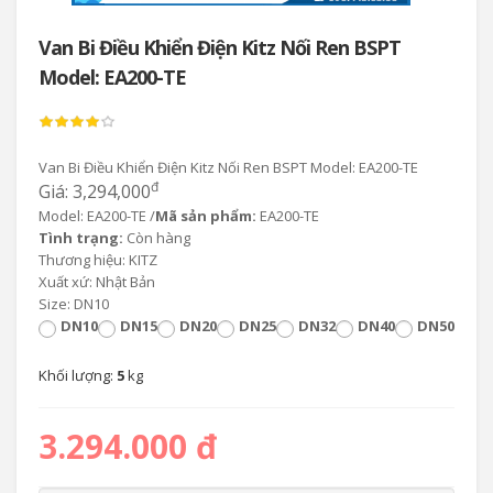
Van Bi Điều Khiển Điện Kitz Nối Ren BSPT
Model: EA200-TE
Van Bi Điều Khiển Điện Kitz Nối Ren BSPT Model: EA200-TE
đ
Giá: 3,294,000
Model: EA200-TE /
Mã sản phẩm:
EA200-TE
Tình trạng:
Còn hàng
Thương hiệu: KITZ
Xuất xứ: Nhật Bản
Size: DN10
DN10
DN15
DN20
DN25
DN32
DN40
DN50
Khối lượng:
5
kg
3.294.000 đ