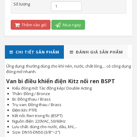
Số lượng
Thêm vào giỏ
Mua ngay
CHI TIẾT SẢN PHẨM
ĐÁNH GIÁ SẢN PHẨM
Ứng dụng: thường dùng cho khí nén, nước, chất lỏng,... có công dụng
đóng mở nhanh.
Van bi điều khiển điện Kitz nối ren BSPT
Kiểu đóng mở: Tác động kép/ Double Acting
Thân: Đồng / Bronze
Bi: Đồng thau / Brass
Trụ van: Đồng thau / Brass
Đệm kín: PTFE
Kết nối: Ren trong Rc (BSPT)
Nguồn điện: 220VAC, 50/60Hz
Lưu chất: dùng cho nước, dầu, khí,...
Size: DN10-DN50 (3/8"~2")