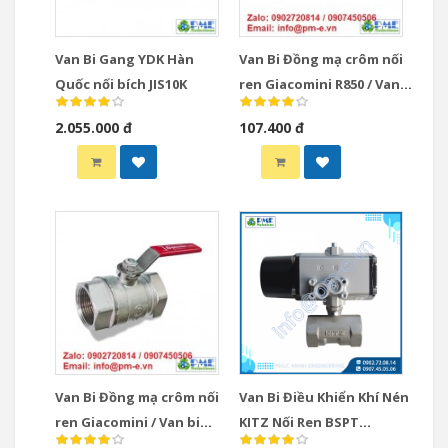
Van Bi Gang YDK Hàn
Van Bi Đồng mạ crôm nối
Quốc nối bích JIS10K
ren Giacomini R850 / Van
bi đồng Giacomini Italy
2.055.000 đ
107.400 đ
model R850
Van Bi Đồng mạ crôm nối
Van Bi Điều Khiển Khí Nén
ren Giacomini / Van bi
KITZ Nối Ren BSPT
đồng Giacomini Italy
Model CS-UTE