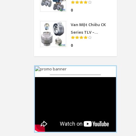
0
Van Một Chiều CK
Series TLV –...
0
------------------------------------------