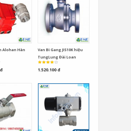
ện Alohan Hàn
Van Bi Gang JIS10K hiệu
TungLung Đài Loan
 đ
1.520.100 đ