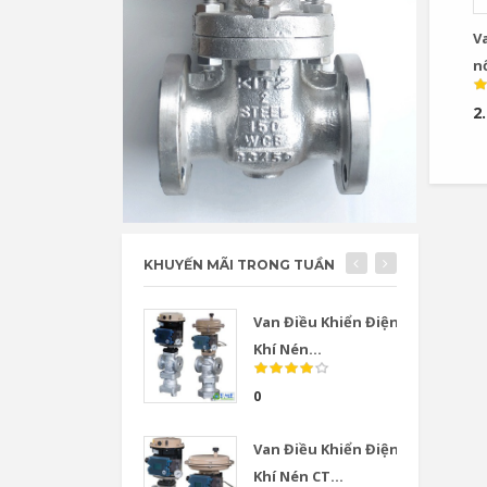
V
nố
2
KHUYẾN MÃI TRONG TUẦN
Van Điều Khiển Điện
Khí Nén...
0
Van Điều Khiển Điện
Khí Nén CT...