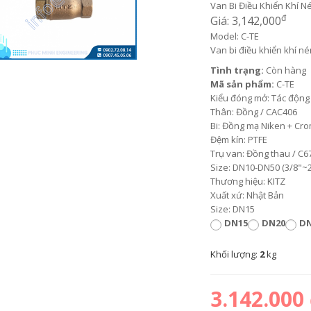
Van Bi Điều Khiển Khí N
đ
Giá: 3,142,000
Model: C-TE
Van bi điều khiển khí n
Tình trạng:
Còn hàng
Mã sản phẩm:
C-TE
Kiểu đóng mở: Tác động
Thân: Đồng / CAC406
Bi: Đồng mạ Niken + Cro
Đệm kín: PTFE
Trụ van: Đồng thau / C
Size: DN10-DN50 (3/8"~2
Thương hiệu: KITZ
Xuất xứ: Nhật Bản
Size: DN15
DN15
DN20
DN
Khối lượng:
2
kg
3.142.000