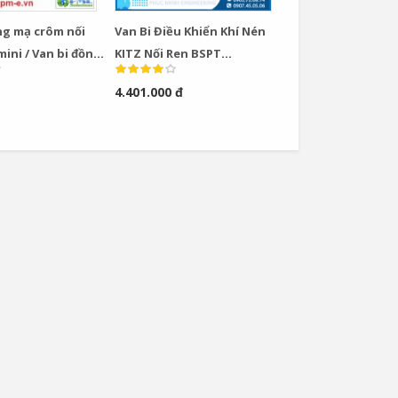
ng mạ crôm nối
Van Bi Điều Khiển Khí Nén
ini / Van bi đồng
KITZ Nối Ren BSPT
Italy
Model CS-UTE
4.401.000 đ
Van Cầu Ống Xếp
TLV BE1 –...
0