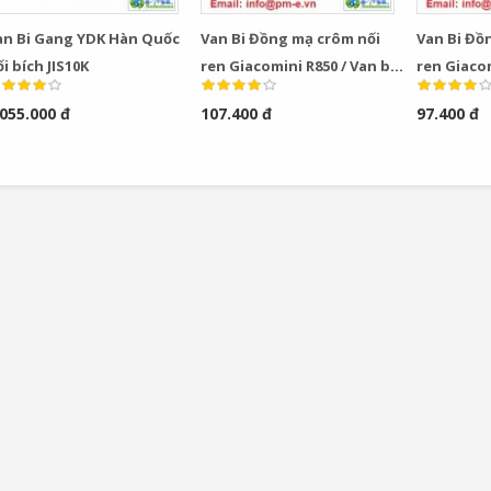
an Bi Gang YDK Hàn Quốc
Van Bi Đồng mạ crôm nối
Van Bi Đồ
i bích JIS10K
ren Giacomini R850 / Van bi
ren Giacom
đồng Giacomini Italy model
Giacomini 
.055.000 đ
107.400 đ
97.400 đ
R850
Bơm Thu Hồi Nước
Van Giảm Áp Hơi TLV
Ngưng TLV...
COSR...
0
0
Bơm Thu Hồi Nước
Van Giảm Áp Hơi TLV
Ngưng Chân...
COS Series...