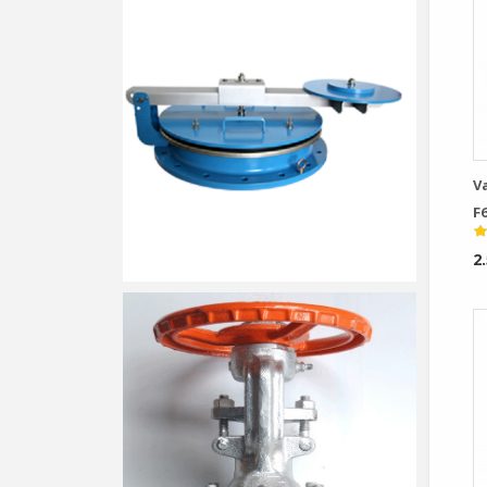
Va
F6
M
2