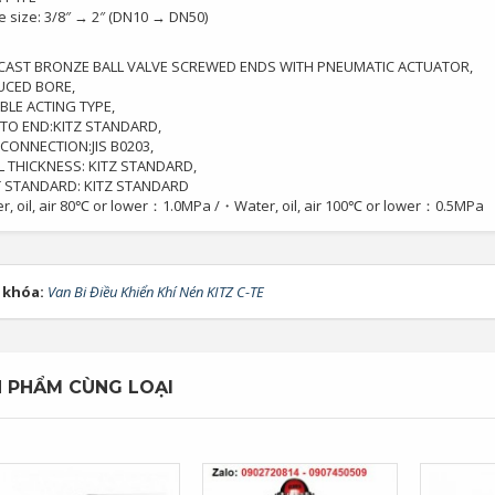
e size: 3/8″ → 2″ (DN10 → DN50)
CAST BRONZE BALL VALVE SCREWED ENDS WITH PNEUMATIC ACTUATOR,
UCED BORE,
LE ACTING TYPE,
TO END:KITZ STANDARD,
CONNECTION:JIS B0203,
 THICKNESS: KITZ STANDARD,
 STANDARD: KITZ STANDARD
r, oil, air 80℃ or lower：1.0MPa /・Water, oil, air 100℃ or lower：0.5MPa
 khóa:
Van Bi Điều Khiển Khí Nén KITZ C-TE
 PHẨM CÙNG LOẠI