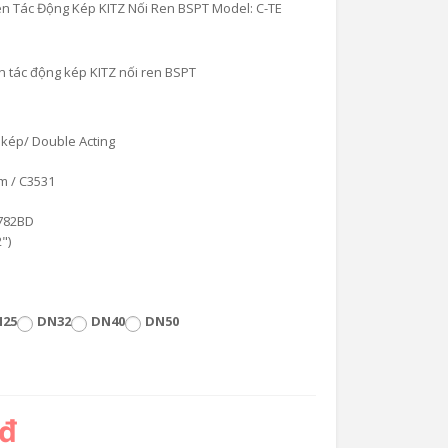
én Tác Động Kép KITZ Nối Ren BSPT Model: C-TE
én tác động kép KITZ nối ren BSPT
 kép/ Double Acting
m / C3531
6782BD
")
25
DN32
DN40
DN50
 đ