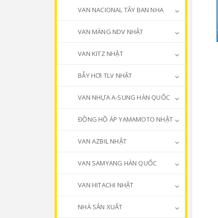
VAN NACIONAL TÂY BAN NHA
VAN MÀNG NDV NHẬT
VAN KITZ NHẬT
BẪY HƠI TLV NHẬT
VAN NHỰA A-SUNG HÀN QUỐC
ĐỒNG HỒ ÁP YAMAMOTO NHẬT
VAN AZBIL NHẬT
VAN SAMYANG HÀN QUỐC
VAN HITACHI NHẬT
NHÀ SẢN XUẤT