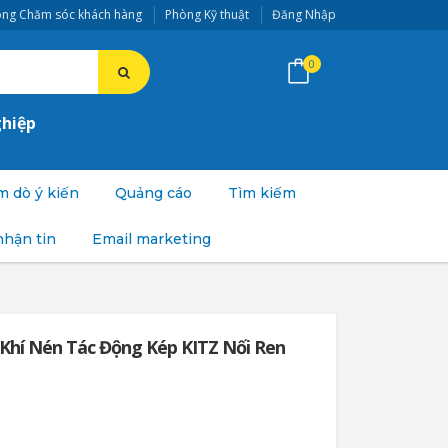
ng Chăm sóc khách hàng
Phòng Kỹ thuật
Đăng Nhập
0
ghiệp
 dò ý kiến
Quảng cáo
Tìm kiếm
nhận tin
Email marketing
 Khí Nén Tác Động Kép KITZ Nối Ren