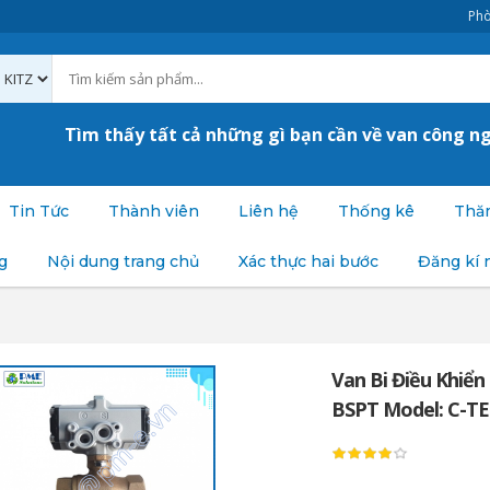
Phò
Tìm thấy tất cả những gì bạn cần về van công n
Tin Tức
Thành viên
Liên hệ
Thống kê
Thăm
g
Nội dung trang chủ
Xác thực hai bước
Đăng kí 
Van Bi Điều Khiển
BSPT Model: C-TE