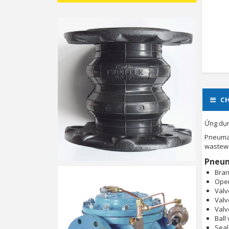
CH
Ứng dụn
Pneumati
wastewa
Pneum
Bran
Open
Valv
Valv
Valv
Ball
Seal