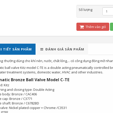
Số lượng
Thêm vào giỏ
I TIẾT SẢN PHẨM
ĐÁNH GIÁ SẢN PHẨM
g: thường dùng cho khí nén, nước, chất lỏng,... có công dụng đóng mở nha
c ball valve Kitz model C-TE is a double acting pneumatically controlled br
ter treatment systems, domestic water, HVAC and other industries.
atic Bronze Ball Valve Model C-TE
d: Kitz
ing and closing type: Double Acting
e body: Bronze / CAC406
e cap: Bronze / C3771
e shaft: Bronze / C6782BD
 valve: Nickel plated copper + Chrome /C3531
: PTFE