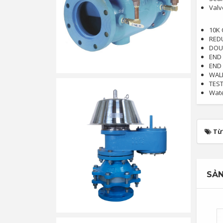
Valv
10K 
RED
DOUB
END 
END 
WALL
TEST
Wate
Từ
SẢN