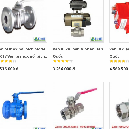
n bi inox nối bích Model
Van Bi khí nén Alohan Hàn
Van Bi đi
01 / Van bi inox nối bích
Quốc
Quốc
odel F602
.536.000 đ
3.256.000 đ
4.560.500