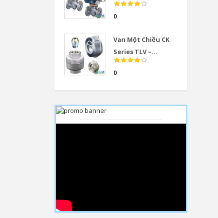
0
Van Một Chiều CK
Series TLV –...
0
------------------------------------------