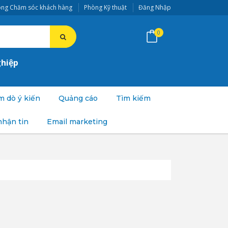
ng Chăm sóc khách hàng
Phòng Kỹ thuật
Đăng Nhập
0
ghiệp
 dò ý kiến
Quảng cáo
Tìm kiếm
nhận tin
Email marketing