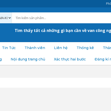
Phò
Tìm thấy tất cả những gì bạn cần về van công n
Tin Tức
Thành viên
Liên hệ
Thống kê
Thăm
g
Nội dung trang chủ
Xác thực hai bước
Đăng kí 