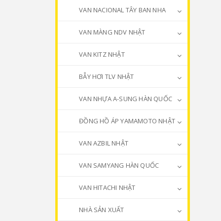
VAN NACIONAL TÂY BAN NHA
VAN MÀNG NDV NHẬT
VAN KITZ NHẬT
BẪY HƠI TLV NHẬT
VAN NHỰA A-SUNG HÀN QUỐC
ĐỒNG HỒ ÁP YAMAMOTO NHẬT
VAN AZBIL NHẬT
VAN SAMYANG HÀN QUỐC
VAN HITACHI NHẬT
NHÀ SẢN XUẤT