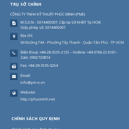
TRỤ SỞ CHÍNH
CÔNG TY TNHH KỸ THUẬT PHÚC MINH
(
PME
)
M.S.D.N: : 0314405007, Cấp tại Sở KHĐT Tp HCM.
Giấy phép số: 0314405007
Địa chỉ:
69 Đường T4A - Phường Tây Thạnh - Quận Tân Phú - TP HCM
Điện thoại:
+84-28-3535-2125 – Hotline: +84 0766 22 6161 -
Zalo :0902720814
Fax:
+84-28-3535-0254
Email:
info@pm-e.vn
Website:
http://phucminh.net
CHÍNH SÁCH QUY ĐỊNH