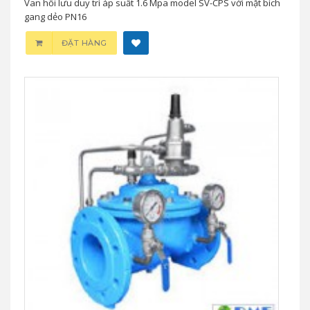
Van hồi lưu duy trì áp suất 1.6 Mpa model SV-CPS với mặt bích
gang dẻo PN16
ĐẶT HÀNG