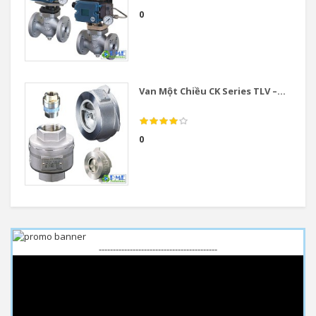
0
Van Một Chiều CK Series TLV –...
0
------------------------------------------