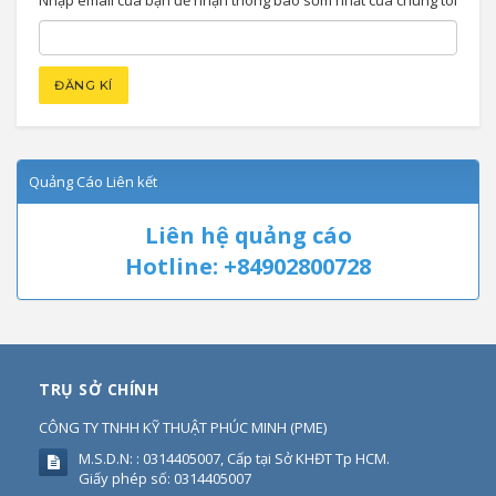
Nhập email của bạn để nhận thông báo sớm nhất của chúng tôi
Quảng Cáo Liên kết
Liên hệ quảng cáo
Hotline: +84902800728
TRỤ SỞ CHÍNH
CÔNG TY TNHH KỸ THUẬT PHÚC MINH
(
PME
)
M.S.D.N: : 0314405007, Cấp tại Sở KHĐT Tp HCM.
Giấy phép số: 0314405007