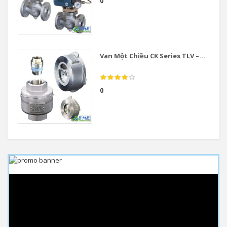
0
Van Một Chiều CK Series TLV –...
0
------------------------------------------