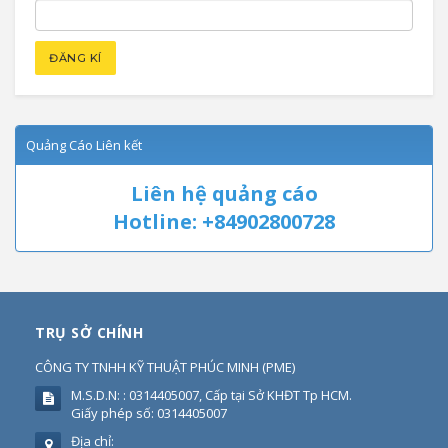
Quảng Cáo Liên kết
Liên hệ quảng cáo
Hotline: +84902800728
TRỤ SỞ CHÍNH
CÔNG TY TNHH KỸ THUẬT PHÚC MINH
(
PME
)
M.S.D.N: : 0314405007, Cấp tại Sở KHĐT Tp HCM.
Giấy phép số: 0314405007
Địa chỉ: