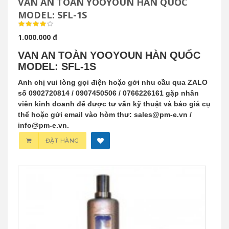
VAN AN TOÀN YOOYOUN HÀN QUỐC
MODEL: SFL-1S
1.000.000 đ
VAN AN TOÀN YOOYOUN HÀN QUỐC
MODEL: SFL-1S
Anh chị vui lòng gọi điện hoặc gởi nhu cầu qua ZALO
số 0902720814 / 0907450506 / 0766226161 gặp nhân
viên kinh doanh để được tư vấn kỹ thuật và báo giá cụ
thể hoặc gửi email vào hòm thư: sales@pm-e.vn /
info@pm-e.vn.
ĐẶT HÀNG