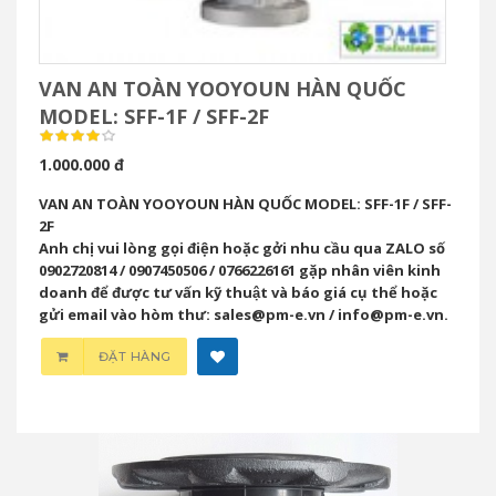
VAN AN TOÀN YOOYOUN HÀN QUỐC
MODEL: SFF-1F / SFF-2F
1.000.000 đ
VAN AN TOÀN YOOYOUN HÀN QUỐC MODEL: SFF-1F / SFF-
2F
Anh chị vui lòng gọi điện hoặc gởi nhu cầu qua ZALO số
0902720814 / 0907450506 / 0766226161 gặp nhân viên kinh
doanh để được tư vấn kỹ thuật và báo giá cụ thể hoặc
gửi email vào hòm thư: sales@pm-e.vn / info@pm-e.vn.
ĐẶT HÀNG