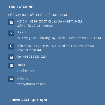
TRỤ SỞ CHÍNH
CÔNG TY TNHH KỸ THUẬT PHÚC MINH
(
PME
)
M.S.D.N: : 0314405007, Cấp tại Sở KHĐT Tp HCM.
Giấy phép số: 0314405007
Địa chỉ:
69 Đường T4A - Phường Tây Thạnh - Quận Tân Phú - TP HCM
Điện thoại:
+84-28-3535-2125 – Hotline: +84 0766 22 6161 -
Zalo :0902720814
Fax:
+84-28-3535-0254
Email:
info@pm-e.vn
Website:
http://phucminh.net
CHÍNH SÁCH QUY ĐỊNH