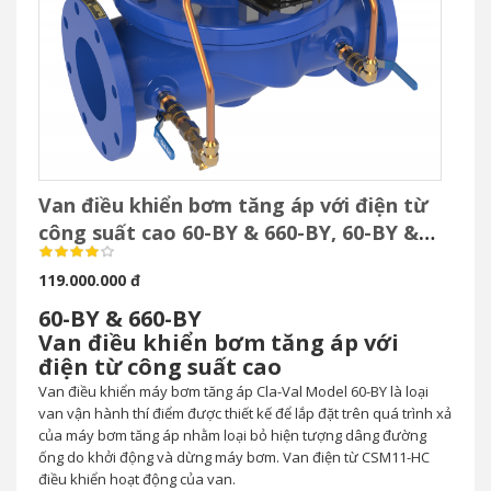
Van điều khiển bơm tăng áp với điện từ
công suất cao 60-BY & 660-BY, 60-BY &
660-BY Booster Pump Control Valve with
119.000.000 đ
High-Capacity Solenoid
60-BY & 660-BY
Van điều khiển bơm tăng áp với
điện từ công suất cao
Van điều khiển máy bơm tăng áp Cla-Val Model 60-BY là loại
van vận hành thí điểm được thiết kế để lắp đặt trên quá trình xả
của máy bơm tăng áp nhằm loại bỏ hiện tượng dâng đường
ống do khởi động và dừng máy bơm. Van điện từ CSM11-HC
điều khiển hoạt động của van.