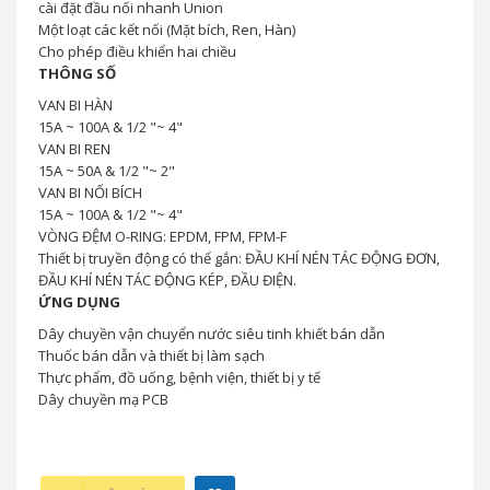
cài đặt đầu nối nhanh Union
Một loạt các kết nối (Mặt bích, Ren, Hàn)
Cho phép điều khiển hai chiều
THÔNG SỐ
VAN BI HÀN
15A ~ 100A & 1/2 "~ 4"
VAN BI REN
15A ~ 50A & 1/2 "~ 2"
VAN BI NỐI BÍCH
15A ~ 100A & 1/2 "~ 4"
VÒNG ĐỆM O-RING: EPDM, FPM, FPM-F
Thiết bị truyền động có thể gắn: ĐẦU KHÍ NÉN TÁC ĐỘNG ĐƠN,
ĐẦU KHÍ NÉN TÁC ĐỘNG KÉP, ĐẦU ĐIỆN.
ỨNG DỤNG
Dây chuyền vận chuyển nước siêu tinh khiết bán dẫn
Thuốc bán dẫn và thiết bị làm sạch
Thực phẩm, đồ uống, bệnh viện, thiết bị y tế
Dây chuyền mạ PCB