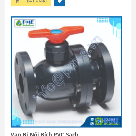
ĐẶT HÀNG
Van Bi Nối Bích PVC Sạch