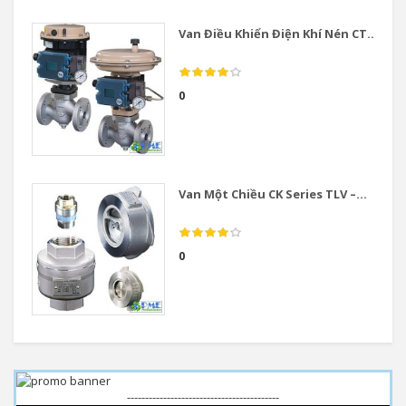
Van Điều Khiển Điện Khí Nén CT...
0
Van Một Chiều CK Series TLV –...
0
------------------------------------------