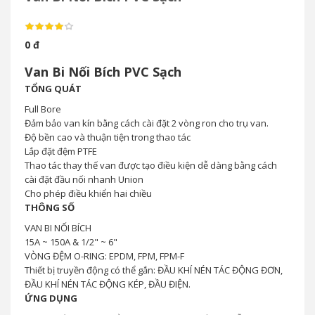
0 đ
Van Bi Nối Bích PVC Sạch
TỔNG QUÁT
Full Bore
Đảm bảo van kín bằng cách cài đặt 2 vòng ron cho trụ van.
Độ bền cao và thuận tiện trong thao tác
Lắp đặt đệm PTFE
Thao tác thay thế van được tạo điều kiện dễ dàng bằng cách
cài đặt đầu nối nhanh Union
Cho phép điều khiển hai chiều
THÔNG SỐ
VAN BI NỐI BÍCH
15A ~ 150A & 1/2" ~ 6"
VÒNG ĐỆM O-RING: EPDM, FPM, FPM-F
Thiết bị truyền động có thể gắn: ĐẦU KHÍ NÉN TÁC ĐỘNG ĐƠN,
ĐẦU KHÍ NÉN TÁC ĐỘNG KÉP, ĐẦU ĐIỆN.
ỨNG DỤNG