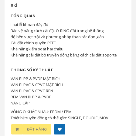
0 đ
TỔNG QUAN
Loại lỗ khoan đầy đủ
Bảo vệ bằng cách cài đặt O-RING đôi trong hệ thống
độ bền vượt trội và phương pháp thao tác đơn giản
Cài đặt chính quyền PTFE
Khả năng kiểm soát hai chiều
Khả năng cài đặt bộ truyền động bằng cách cài đặt soporte
THÔNG SỐ KỸ THUẬT
VAN BI PP & PVDF MẶT BÍCH
VAN BI PVC & CPVC MẶT BÍCH
VAN BI PVC & CPVC REN
RÈM VAN BI PP & PVDF
NÂNG CẤP
VÒNG O KHÁC NHAU: EPDM / FPM
Thiết bị truyền động có thể gắn: SINGLE, DOUBLE, MOV
ĐẶT HÀNG