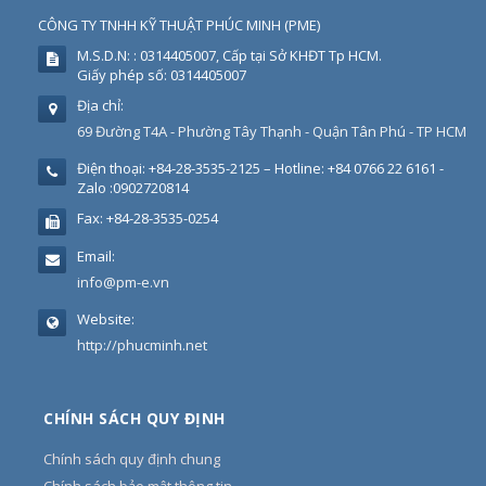
CÔNG TY TNHH KỸ THUẬT PHÚC MINH
(
PME
)
M.S.D.N: : 0314405007, Cấp tại Sở KHĐT Tp HCM.
Giấy phép số: 0314405007
Địa chỉ:
69 Đường T4A - Phường Tây Thạnh - Quận Tân Phú - TP HCM
Điện thoại:
+84-28-3535-2125 – Hotline: +84 0766 22 6161 -
Zalo :0902720814
Fax:
+84-28-3535-0254
Email:
info@pm-e.vn
Website:
http://phucminh.net
CHÍNH SÁCH QUY ĐỊNH
Chính sách quy định chung