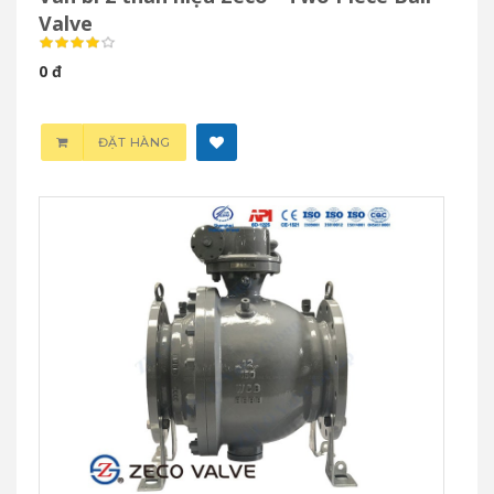
Valve
0 đ
ĐẶT HÀNG