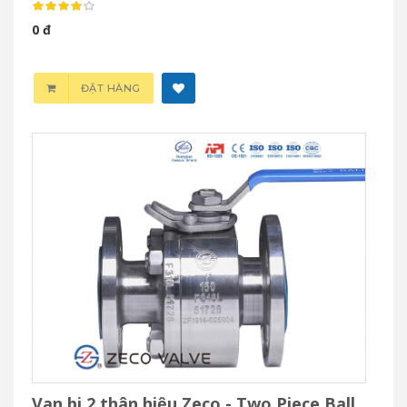
0 đ
ĐẶT HÀNG
Van bi 2 thân hiệu Zeco - Two Piece Ball