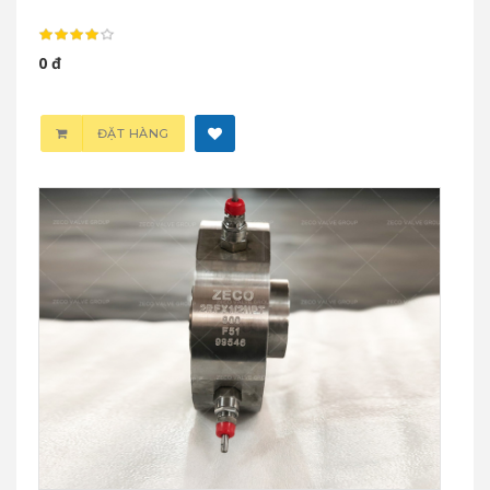
0 đ
ĐẶT HÀNG