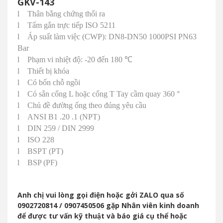
GKV-143
l
Thân bằng chứng thổi ra
l
Tấm gắn trực tiếp ISO 5211
l
Áp suất làm việc (CWP): DN8-DN50 1000PSI PN63
Bar
l
Phạm vi nhiệt độ: -20 đến 180
℃
l
Thiết bị khóa
l
Có bốn chỗ ngồi
l
Có sẵn cổng L hoặc cổng T Tay cầm quay 360 °
l
Chủ đề đường ống theo đúng yêu cầu
l
ANSI B1 .20 .1 (NPT)
l
DIN 259 / DIN 2999
l
ISO 228
l
BSPT (PT)
l
BSP (PF)
Anh chị vui lòng gọi điện hoặc gởi ZALO qua số
0902720814 / 0907450506 gặp Nhân viên kinh doanh
để được tư vấn kỹ thuật và báo giá cụ thể hoặc