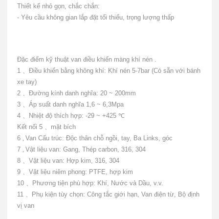
Thiết kế nhỏ gọn, chắc chắn:
- Yêu cầu không gian lắp đặt tối thiểu, trọng lượng thấp
Đặc điểm kỹ thuật
van điều khiển màng khí nén
.
1
、
Điều khiển bằng không khí: Khí nén 5-7bar (Có sẵn với bánh
xe tay)
2
、
Đường kính danh nghĩa: 20 ~ 200mm
3
、
Áp suất danh nghĩa 1,6 ~ 6,3Mpa
4
、
Nhiệt độ thích hợp: -29 ~ +425
℃
Kết nối
5
、
mặt bích
6
,
Van Cấu trúc: Độc thân chỗ ngồi, tay, Ba Links, góc
7
,
Vật liệu van: Gang, Thép carbon, 316, 304
8
、
Vật liệu van: Hợp kim, 316, 304
9
、
Vật liệu niêm phong: PTFE, hợp kim
10
、
Phương tiện phù hợp: Khí, Nước và Dầu, v.v.
11
、
Phụ kiện tùy chọn: Công tắc giới hạn, Van điện từ, Bộ định
vị van