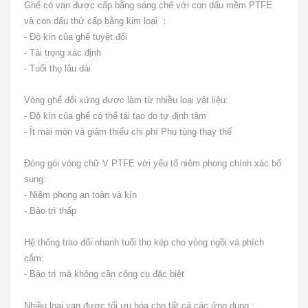
Ghế có van được cấp bằng sáng chế với con dấu mềm PTFE
và con dấu thứ cấp bằng kim loại
：
- Độ kín của ghế tuyệt đối
- Tải trọng xác định
- Tuổi thọ lâu dài
Vòng ghế đối xứng được làm từ nhiều loại vật liệu:
- Độ kín của ghế có thể tái tạo do tự định tâm
- Ít mài mòn và giảm thiểu chi phí Phụ tùng thay thế
Đóng gói vòng chữ V PTFE với yếu tố niêm phong chính xác bổ
sung:
-
Niêm phong
an toàn và kín
- Bảo trì thấp
Hệ thống trao đổi nhanh tuổi thọ kép cho vòng ngồi và phích
cắm:
- Bảo trì mà không cần công cụ đặc biệt
Nhiều loại van được tối ưu hóa cho tất cả các ứng dụng :