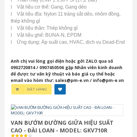
l
Vật liệu cơ thể: Gang, Gang dẻo
l
Vật liệu đĩa: Nylon 11 tráng sắt dẻo, nhôm đồng,
thép không gỉ
l
Vật liệu thân: Thép không gỉ
l
Vật liệu ghế: BUNA-N, EPDM
l
Ứng dụng: Áp suất cao, HVAC, dịch vụ Dead-End
Anh chị vui lòng gọi điện hoặc gởi ZALO qua số
0902720814 / 0907450506 gặp Nhân viên kinh doanh
để được tư vấn kỹ thuật và báo giá cụ thể hoặc
email vào hòm thư: sales@pm-e.vn / info@pm-e.vn
ĐẶT HÀNG
VAN BƯỚM ĐƯỜNG GIỬA HIỆU SUẤT
CAO - ĐÀI LOAN - MODEL: GKV710R