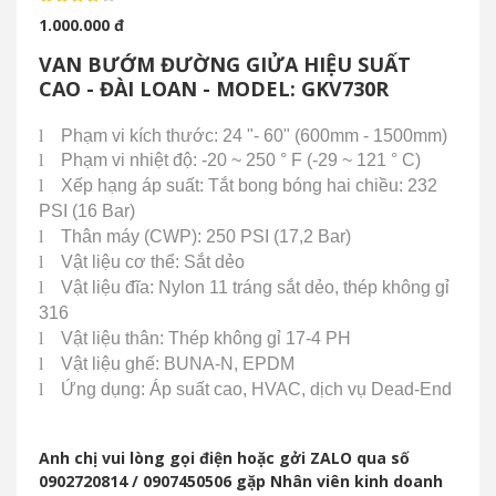
1.000.000 đ
VAN BƯỚM ĐƯỜNG GIỬA HIỆU SUẤT
CAO - ĐÀI LOAN - MODEL: GKV730R
l
Phạm vi kích thước: 24 "- 60" (600mm - 1500mm)
l
Phạm vi nhiệt độ: -20 ~ 250 ° F (-29 ~ 121 ° C)
l
Xếp hạng áp suất: Tắt bong bóng hai chiều: 232
PSI (16 Bar)
l
Thân máy (CWP): 250 PSI (17,2 Bar)
l
Vật liệu cơ thể: Sắt dẻo
l
Vật liệu đĩa: Nylon 11 tráng sắt dẻo, thép không gỉ
316
l
Vật liệu thân: Thép không gỉ 17-4 PH
l
Vật liệu ghế: BUNA-N, EPDM
l
Ứng dụng: Áp suất cao, HVAC, dịch vụ Dead-End
Anh chị vui lòng gọi điện hoặc gởi ZALO qua số
0902720814 / 0907450506 gặp Nhân viên kinh doanh