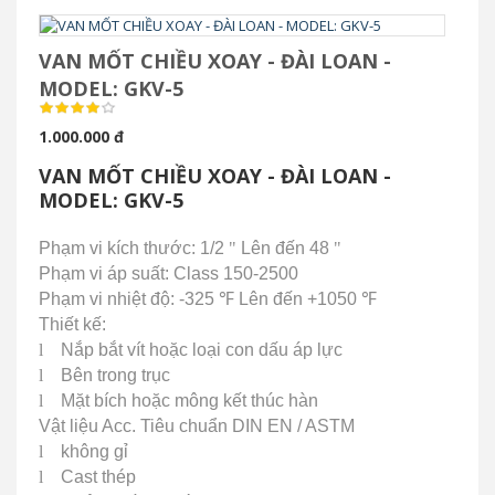
VAN MỐT CHIỀU XOAY - ĐÀI LOAN -
MODEL: GKV-5
1.000.000 đ
VAN MỐT CHIỀU XOAY - ĐÀI LOAN -
MODEL: GKV-5
Phạm vi kích thước: 1/2
"
Lên đến 48
"
Phạm vi áp suất: Class 150-2500
Phạm vi nhiệt độ: -325
℉
Lên đến +1050
℉
Thiết kế:
l
Nắp bắt vít hoặc loại con dấu áp lực
l
Bên trong trục
l
Mặt bích hoặc mông kết thúc hàn
Vật liệu Acc.
Tiêu chuẩn DIN EN / ASTM
l
không gỉ
l
Cast thép