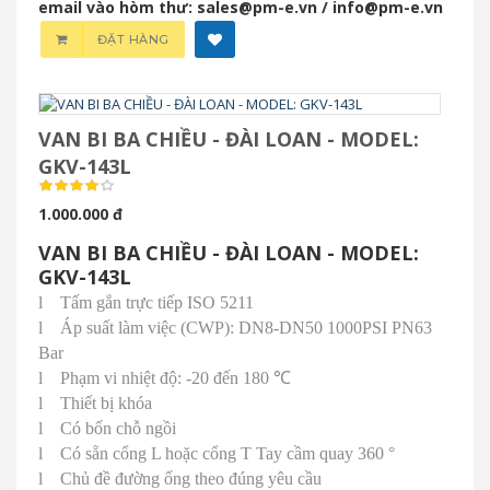
email vào hòm thư: sales@pm-e.vn / info@pm-e.vn
ĐẶT HÀNG
VAN BI BA CHIỀU - ĐÀI LOAN - MODEL:
GKV-143L
1.000.000 đ
VAN BI BA CHIỀU - ĐÀI LOAN - MODEL:
GKV-143L
l
Tấm gắn trực tiếp ISO 5211
l
Áp suất làm việc (CWP): DN8-DN50 1000PSI PN63
Bar
l
Phạm vi nhiệt độ: -20 đến 180
℃
l
Thiết bị khóa
l
Có bốn chỗ ngồi
l
Có sẵn cổng L hoặc cổng T Tay cầm quay 360 °
l
Chủ đề đường ống theo đúng yêu cầu