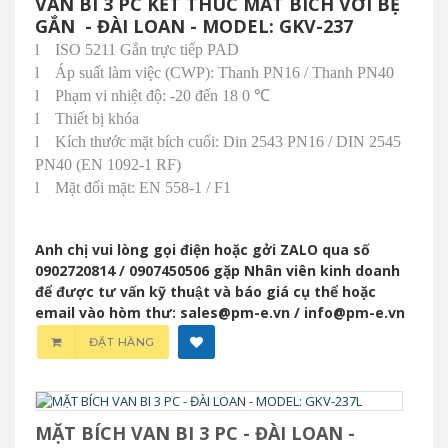
VAN BI 3 PC KẾT THÚC MĂT BÍCH VỚI BỆ
GẮN - ĐÀI LOAN - MODEL: GKV-237
l
ISO 5211 Gắn trực tiếp PAD
l
Áp suất làm việc (CWP): Thanh PN16 / Thanh PN40
l
Phạm vi nhiệt độ: -20 đến 18
0 ℃
l
Thiết bị khóa
l
Kích thước mặt bích cuối: Din 2543 PN16 / DIN 2545
PN40 (EN 1092-1 RF)
l
Mặt đối mặt: EN 558-1 / F1
Anh chị vui lòng gọi điện hoặc gởi ZALO qua số
0902720814 / 0907450506 gặp Nhân viên kinh doanh
để được tư vấn kỹ thuật và báo giá cụ thể hoặc
email vào hòm thư: sales@pm-e.vn / info@pm-e.vn
ĐẶT HÀNG
MẶT BÍCH VAN BI 3 PC - ĐÀI LOAN -