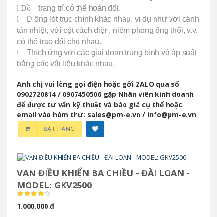
l Đồ
trang trí có thể hoán đổi.
l
D
ống lót trục chính khác nhau, ví dụ như với cánh
tản nhiệt, với cột cách điện, niêm phong ống thổi, v.v.
có thể trao đổi cho nhau.
l
Thích ứng với các giai đoạn trung bình và áp suất
bằng các vật liệu khác nhau.
Anh chị vui lòng gọi điện hoặc gởi ZALO qua số
0902720814 / 0907450506 gặp Nhân viên kinh doanh
để được tư vấn kỹ thuật và báo giá cụ thể hoặc
email vào hòm thư: sales@pm-e.vn / info@pm-e.vn
ĐẶT HÀNG
VAN ĐIỀU KHIỂN BA CHIỀU - ĐÀI LOAN -
MODEL: GKV2500
1.000.000 đ