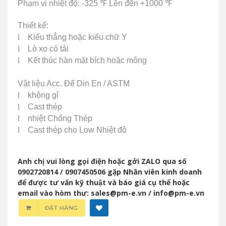
Phạm vi nhiệt độ: -325
℉
Lên đến +1000
℉
Thiết kế:
l
Kiểu thẳng hoặc kiểu chữ Y
l
Lò xo có tải
l
Kết thúc hàn mặt bích hoặc mông
Vật liệu Acc.
Để Din En / ASTM
l
không gỉ
l
Cast thép
l
nhiệt Chống Thép
l
Cast thép cho Low Nhiệt độ
Anh chị vui lòng gọi điện hoặc gởi ZALO qua số
0902720814 / 0907450506 gặp Nhân viên kinh doanh
để được tư vấn kỹ thuật và báo giá cụ thể hoặc
email vào hòm thư: sales@pm-e.vn / info@pm-e.vn
ĐẶT HÀNG