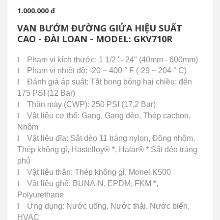
1.000.000 đ
VAN BƯỚM ĐƯỜNG GIỬA HIỆU SUẤT
CAO - ĐÀI LOAN - MODEL: GKV710R
l
Phạm vi kích thước: 1 1/2 "- 24" (40mm - 600mm)
l
Phạm vi nhiệt độ: -20 ~ 400 ° F (-29 ~ 204 ° C)
l
Đánh giá áp suất: Tắt bong bóng hai chiều: đến
175 PSI (12 Bar)
l
Thân máy (CWP): 250 PSI (17,2 Bar)
l
Vật liệu cơ thể: Gang, Gang dẻo, Thép cacbon,
Nhôm
l
Vật liệu đĩa: Sắt dẻo 11 tráng nylon, Đồng nhôm,
Thép không gỉ, Hastelloy® *, Halar® * Sắt dẻo tráng
phủ
l
Vật liệu thân: Thép không gỉ, Monel K500
l
Vật liệu ghế: BUNA-N, EPDM, FKM *,
Polyurethane
l
Ứng dụng: Nước uống, Nước thải, Nước biển,
HVAC