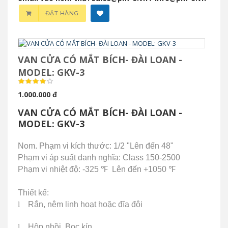
ĐẶT HÀNG
VAN CỬA CÓ MẮT BÍCH- ĐÀI LOAN -
MODEL: GKV-3
1.000.000 đ
VAN CỬA CÓ MẮT BÍCH- ĐÀI LOAN -
MODEL: GKV-3
Nom. Phạm vi kích thước: 1/2 "Lên đến 48"
Phạm vi áp suất danh nghĩa: Class 150-2500
Phạm vi nhiệt độ: -325
℉
Lên đến +1050
℉
Thiết kế:
l
Rắn, nêm linh hoạt hoặc đĩa đôi
l
Hộp nhồi, Bọc kín