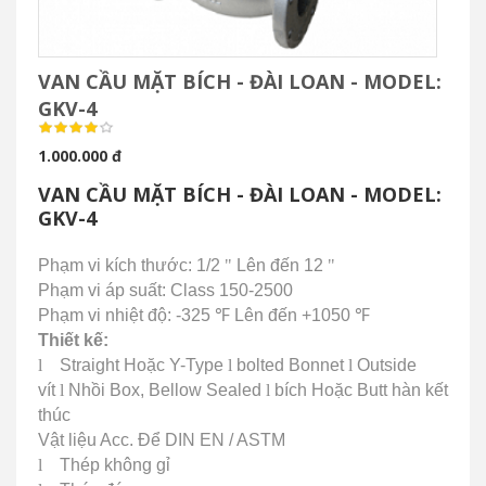
VAN CẦU MẶT BÍCH - ĐÀI LOAN - MODEL:
GKV-4
1.000.000 đ
VAN CẦU MẶT BÍCH - ĐÀI LOAN - MODEL:
GKV-4
Phạm vi kích thước: 1/2
"
Lên đến 12
"
Phạm vi áp suất: Class 150-2500
Phạm vi nhiệt độ: -325
℉
Lên đến +1050
℉
Thiết kế:
l
Straight Hoặc Y-Type
l
bolted Bonnet
l
Outside
vít
l
Nhồi Box, Bellow Sealed
l
bích Hoặc Butt hàn kết
thúc
Vật liệu Acc.
Để DIN EN / ASTM
l
Thép không gỉ