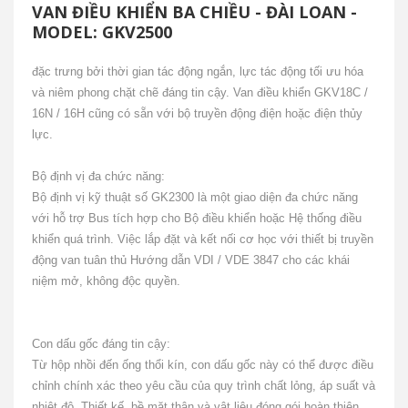
VAN ĐIỀU KHIỂN BA CHIỀU - ĐÀI LOAN -
MODEL: GKV2500
đặc trưng bởi thời gian tác động ngắn, lực tác động tối ưu hóa
và niêm phong chặt chẽ đáng tin cậy.
Van điều khiển GKV18C /
16N / 16H cũng có sẵn với bộ truyền động điện hoặc điện thủy
lực.
Bộ định vị đa chức năng:
Bộ định vị kỹ thuật số GK2300 là một giao diện đa chức năng
với hỗ trợ Bus tích hợp cho Bộ điều khiển hoặc Hệ thống điều
khiển quá trình.
Việc lắp đặt và kết nối cơ học với thiết bị truyền
động van tuân thủ Hướng dẫn VDI / VDE 3847 cho các khái
niệm mở, không độc quyền.
Con dấu gốc đáng tin cậy:
Từ hộp nhồi đến ống thổi kín, con dấu gốc này có thể được điều
chỉnh chính xác theo yêu cầu của quy trình chất lỏng, áp suất và
nhiệt độ.
Thiết kế, bề mặt thân và vật liệu đóng gói hoàn thiện