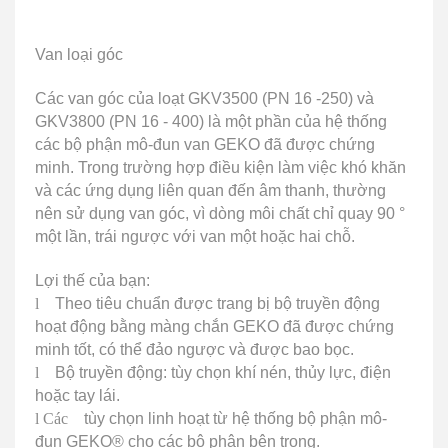
Van loại góc
Các van góc của loạt GKV3500 (PN 16 -250) và
GKV3800 (PN 16 - 400) là một phần của hệ thống
các bộ phận mô-đun van GEKO đã được chứng
minh.
Trong trường hợp điều kiện làm việc khó khăn
và các ứng dụng liên quan đến âm thanh, thường
nên sử dụng van góc, vì dòng môi chất chỉ quay 90 °
một lần, trái ngược với van một hoặc hai chỗ.
Lợi thế của bạn:
l
Theo tiêu chuẩn được trang bị bộ truyền động
hoạt động bằng màng chắn GEKO đã được chứng
minh tốt, có thể đảo ngược và được bao bọc.
l
Bộ truyền động: tùy chọn khí nén, thủy lực, điện
hoặc tay lái.
l Các
tùy chọn linh hoạt từ hệ thống bộ phận mô-
đun GEKO® cho các bộ phận bên trong.