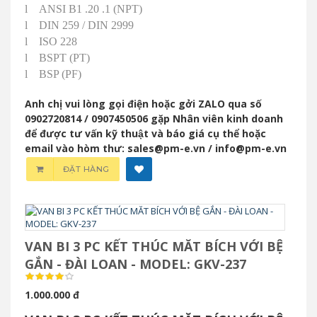
l
ANSI B1 .20 .1 (NPT)
l
DIN 259 / DIN 2999
l
ISO 228
l
BSPT (PT)
l
BSP (PF)
Anh chị vui lòng gọi điện hoặc gởi ZALO qua số
0902720814 / 0907450506 gặp Nhân viên kinh doanh
để được tư vấn kỹ thuật và báo giá cụ thể hoặc
email vào hòm thư: sales@pm-e.vn / info@pm-e.vn
ĐẶT HÀNG
VAN BI 3 PC KẾT THÚC MĂT BÍCH VỚI BỆ
GẮN - ĐÀI LOAN - MODEL: GKV-237
1.000.000 đ