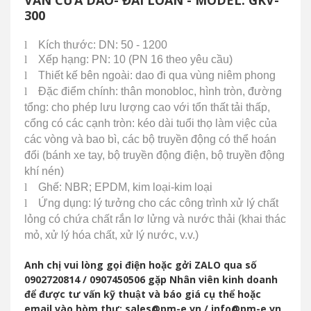
300
l
Kích thước: DN: 50 - 1200
l
Xếp hạng: PN: 10 (PN 16 theo yêu cầu)
l
Thiết kế bên ngoài: dao đi qua vùng niêm phong
l
Đặc điểm chính: thân monobloc, hình tròn, đường
tổng: cho phép
lưu lượng cao với tổn thất tải thấp,
cổng có các cạnh tròn: kéo dài tuổi thọ làm việc của
các vòng và bao bì, các bộ truyền động có thể hoán
đổi (bánh xe tay, bộ truyền động điện, bộ truyền động
khí nén)
l
Ghế: NBR;
EPDM, kim loại-kim loại
l
Ứng dụng: lý tưởng cho các công trình xử lý chất
lỏng có chứa chất rắn lơ lửng và nước thải (khai thác
mỏ, xử lý hóa chất, xử lý nước, v.v.)
Anh chị vui lòng gọi điện hoặc gởi ZALO qua số
0902720814 / 0907450506 gặp Nhân viên kinh doanh
để được tư vấn kỹ thuật và báo giá cụ thể hoặc
email vào hòm thư: sales@pm-e.vn / info@pm-e.vn