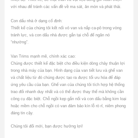
với nhau để tránh các vấn đề về ma sát, ăn mòn và phát thải.
Con dấu nhà ở dạng cố định:
Thiết kế của chúng tôi kết nối vỏ van và nắp ca-pô trong vòng
tránh lực, và con dấu nhà được gắn tại chỗ để ngăn nó
“nhường”.
Van Trims mạnh mẽ, chính xác cao:
Chúng được thiết kế đặc biệt cho điều kiện dòng chảy thuận lợi
trong nhà máy của bạn.
Hình dạng của van tiết lưu và ghế van
và chất liệu từ đó chúng được tạo ra được tối ưu hóa để đáp
ứng yêu cầu của bạn.
Ghế van của chúng tôi tích hợp hệ thống
trao đổi nhanh duy nhất và có thể được thay thế mà không cần
công cụ đặc biệt.
Chỗ ngồi kẹp gắn nổi và con dấu bằng kim loại
hoặc mềm cho chỗ ngồi có van đảm bảo kín lỗ rò rỉ, niêm phong
đáng tin cậy.
Chúng tôi đổi mới, bạn được hưởng lợi!