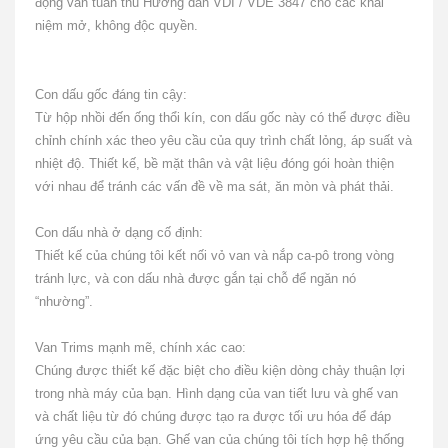
động van tuân thủ Hướng dẫn VDI / VDE 3847 cho các khái
niệm mở, không độc quyền.
Con dấu gốc đáng tin cậy:
Từ hộp nhồi đến ống thổi kín, con dấu gốc này có thể được điều
chỉnh chính xác theo yêu cầu của quy trình chất lỏng, áp suất và
nhiệt độ.
Thiết kế, bề mặt thân và vật liệu đóng gói hoàn thiện
với nhau để tránh các vấn đề về ma sát, ăn mòn và phát thải.
Con dấu nhà ở dạng cố định:
Thiết kế của chúng tôi kết nối vỏ van và nắp ca-pô trong vòng
tránh lực, và con dấu nhà được gắn tại chỗ để ngăn nó
“nhường”.
Van Trims mạnh mẽ, chính xác cao:
Chúng được thiết kế đặc biệt cho điều kiện dòng chảy thuận lợi
trong nhà máy của bạn.
Hình dạng của van tiết lưu và ghế van
và chất liệu từ đó chúng được tạo ra được tối ưu hóa để đáp
ứng yêu cầu của bạn.
Ghế van của chúng tôi tích hợp hệ thống