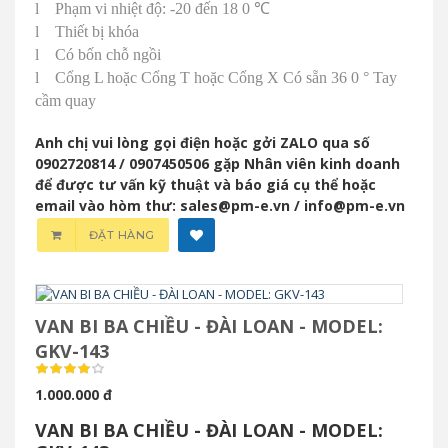
l
Phạm vi nhiệt độ: -20 đến 18
0 ℃
l
Thiết bị khóa
l
Có bốn chỗ ngồi
l
Cổng L hoặc Cổng T hoặc Cổng X Có sẵn 36
0 °
Tay
cầm quay
Anh chị vui lòng gọi điện hoặc gởi ZALO qua số
0902720814 / 0907450506 gặp Nhân viên kinh doanh
để được tư vấn kỹ thuật và báo giá cụ thể hoặc
email vào hòm thư: sales@pm-e.vn / info@pm-e.vn
ĐẶT HÀNG
VAN BI BA CHIỀU - ĐÀI LOAN - MODEL:
GKV-143
1.000.000 đ
VAN BI BA CHIỀU - ĐÀI LOAN - MODEL: