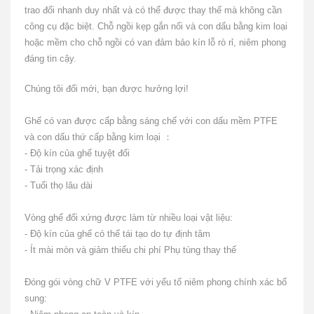
trao đổi nhanh duy nhất và có thể được thay thế mà không cần
công cụ đặc biệt.
Chỗ ngồi kẹp gắn nổi và con dấu bằng kim loại
hoặc mềm cho chỗ ngồi có van đảm bảo kín lỗ rò rỉ, niêm phong
đáng tin cậy.
Chúng tôi đổi mới, bạn được hưởng lợi!
Ghế có van được cấp bằng sáng chế với con dấu mềm PTFE
và con dấu thứ cấp bằng kim loại
：
- Độ kín của ghế tuyệt đối
- Tải trọng xác định
- Tuổi thọ lâu dài
Vòng ghế đối xứng được làm từ nhiều loại vật liệu:
- Độ kín của ghế có thể tái tạo do tự định tâm
- Ít mài mòn và giảm thiểu chi phí Phụ tùng thay thế
Đóng gói vòng chữ V PTFE với yếu tố niêm phong chính xác bổ
sung: