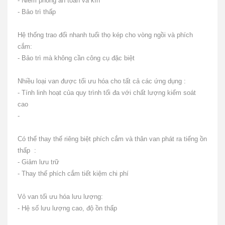
-
Niêm phong
an toàn và kín
- Bảo trì thấp
Hệ thống trao đổi nhanh tuổi thọ kép cho vòng ngồi và phích
cắm:
- Bảo trì mà không cần công cụ đặc biệt
Nhiều loại van được tối ưu hóa cho tất cả các ứng dụng :
- Tính linh hoạt của quy trình tối đa với chất lượng kiểm soát
cao
-
Có thể thay thế riêng biệt phích cắm và thân van
phát ra tiếng ồn
thấp
:
- Giảm lưu trữ
- Thay thế phích cắm tiết kiệm chi phí
Vỏ van tối ưu hóa lưu lượng:
- Hệ số lưu lượng cao, độ ồn thấp