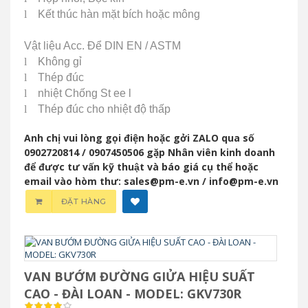
l
Kết thúc hàn mặt bích hoặc mông
Vật liệu Acc.
Để DIN EN / ASTM
l
Không gỉ
l
Thép đúc
l
nhiệt Chống St
ee
l
l
Thép đúc cho nhiệt độ thấp
Anh chị vui lòng gọi điện hoặc gởi ZALO qua số
0902720814 / 0907450506 gặp Nhân viên kinh doanh
để được tư vấn kỹ thuật và báo giá cụ thể hoặc
email vào hòm thư: sales@pm-e.vn / info@pm-e.vn
ĐẶT HÀNG
VAN BƯỚM ĐƯỜNG GIỬA HIỆU SUẤT
CAO - ĐÀI LOAN - MODEL: GKV730R