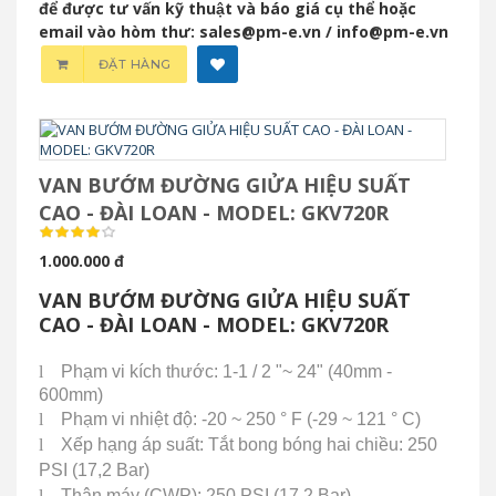
để được tư vấn kỹ thuật và báo giá cụ thể hoặc
email vào hòm thư: sales@pm-e.vn / info@pm-e.vn
ĐẶT HÀNG
VAN BƯỚM ĐƯỜNG GIỬA HIỆU SUẤT
CAO - ĐÀI LOAN - MODEL: GKV720R
1.000.000 đ
VAN BƯỚM ĐƯỜNG GIỬA HIỆU SUẤT
CAO - ĐÀI LOAN - MODEL: GKV720R
l
Phạm vi kích thước: 1-1 / 2 "~ 24" (40mm -
600mm)
l
Phạm vi nhiệt độ: -20 ~ 250 ° F (-29 ~ 121 ° C)
l
Xếp hạng áp suất: Tắt bong bóng hai chiều: 250
PSI (17,2 Bar)
l
Thân máy (CWP): 250 PSI (17,2 Bar)