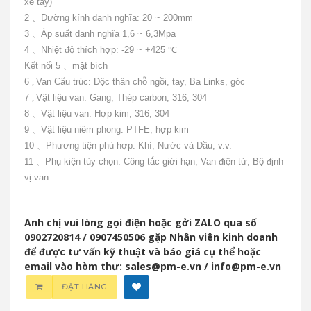
xe tay)
2
、
Đường kính danh nghĩa: 20 ~ 200mm
3
、
Áp suất danh nghĩa 1,6 ~ 6,3Mpa
4
、
Nhiệt độ thích hợp: -29 ~ +425
℃
Kết nối
5
、
mặt bích
6
,
Van Cấu trúc: Độc thân chỗ ngồi, tay, Ba Links, góc
7
,
Vật liệu van: Gang, Thép carbon, 316, 304
8
、
Vật liệu van: Hợp kim, 316, 304
9
、
Vật liệu niêm phong: PTFE, hợp kim
10
、
Phương tiện phù hợp: Khí, Nước và Dầu, v.v.
11
、
Phụ kiện tùy chọn: Công tắc giới hạn, Van điện từ, Bộ định
vị van
Anh chị vui lòng gọi điện hoặc gởi ZALO qua số
0902720814 / 0907450506 gặp Nhân viên kinh doanh
để được tư vấn kỹ thuật và báo giá cụ thể hoặc
email vào hòm thư: sales@pm-e.vn / info@pm-e.vn
ĐẶT HÀNG