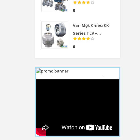
0
Van Một Chiều CK
Series TLV –...
0
------------------------------------------