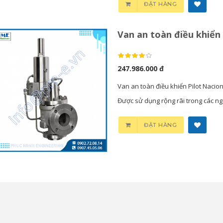
ĐẶT HÀNG
Van an toàn điều khiển
247.986.000 đ
Van an toàn điều khiển Pilot Naci
Được sử dụng rộng rãi trong các ngà
ĐẶT HÀNG
Bơm Thu Hồi Nước
Van Giảm Áp Hơi TLV
Ngưng TLV...
COSR...
0
0
Bơm Thu Hồi Nước
Van Giảm Áp Hơi TLV
Ngưng Chân...
COS Series...