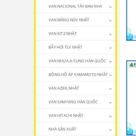
VAN NACIONAL TÂY BAN NHA
VAN MÀNG NDV NHẬT
VAN KITZ NHẬT
BẪY HƠI TLV NHẬT
VAN NHỰA A-SUNG HÀN QUỐC
ĐỒNG HỒ ÁP YAMAMOTO NHẬT
VAN AZBIL NHẬT
VAN SAMYANG HÀN QUỐC
VAN HITACHI NHẬT
NHÀ SẢN XUẤT