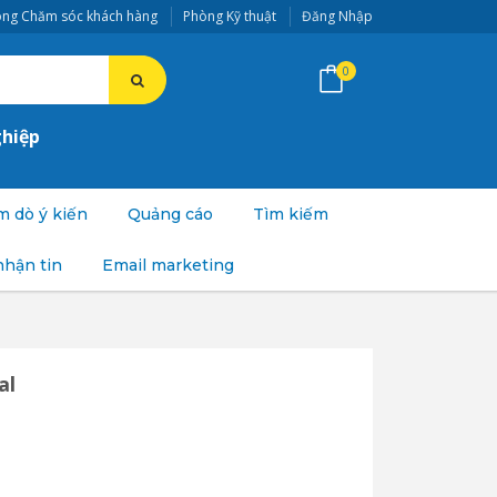
ng Chăm sóc khách hàng
Phòng Kỹ thuật
Đăng Nhập
0
ghiệp
 dò ý kiến
Quảng cáo
Tìm kiếm
nhận tin
Email marketing
al