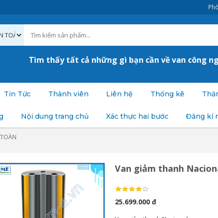
Phò
Tìm thấy tất cả những gì bạn cần về van công n
Tin Tức
Thành viên
Liên hệ
Thống kê
Thăm
g
Nội dung trang chủ
Xác thực hai bước
Đăng kí 
 TOÀN
Van giảm thanh Nacion
25.699.000 đ