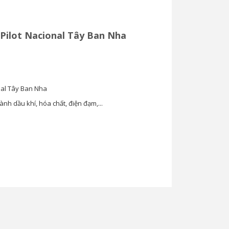
 Pilot Nacional Tây Ban Nha
onal Tây Ban Nha
nh dầu khí, hóa chất, điện đạm,...
Van Cầu Ống Xếp
TLV BE1 –...
0