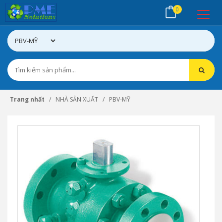
0
Trang nhất
NHÀ SẢN XUẤT
PBV-MỸ