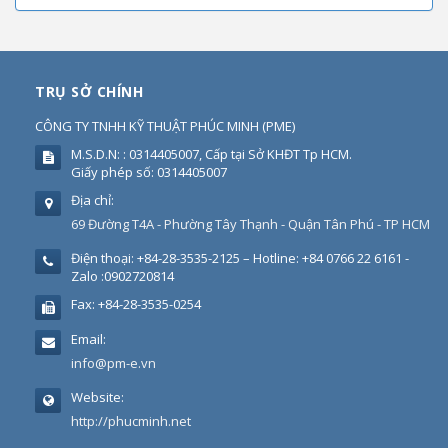
TRỤ SỞ CHÍNH
CÔNG TY TNHH KỸ THUẬT PHÚC MINH
(
PME
)
M.S.D.N: : 0314405007, Cấp tại Sở KHĐT Tp HCM.
Giấy phép số: 0314405007
Địa chỉ:
69 Đường T4A - Phường Tây Thạnh - Quận Tân Phú - TP HCM
Điện thoại:
+84-28-3535-2125 – Hotline: +84 0766 22 6161 -
Zalo :0902720814
Fax:
+84-28-3535-0254
Email:
info@pm-e.vn
Website:
http://phucminh.net