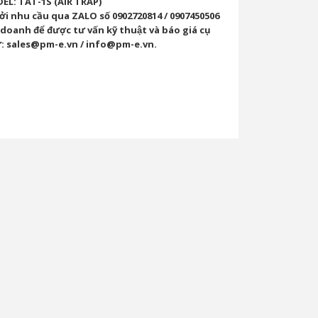
L: TAT-1S (AIR TRAP)
 gởi nhu cầu qua ZALO số 0902720814 / 0907450506
doanh để được tư vấn kỹ thuật và báo giá cụ
ư: sales@pm-e.vn / info@pm-e.vn.