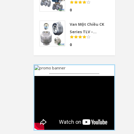
0
Van Một Chiều CK
Series TLV –...
0
------------------------------------------