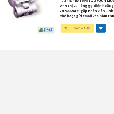
TAT-1S - BẪY KHÍ YOOYOUN MODE
Anh chị vui lòng gọi điện hoặc
/ 0766226161 gặp nhân viên kinh 
thể hoặc gửi email vào hòm th
ĐẶT HÀNG