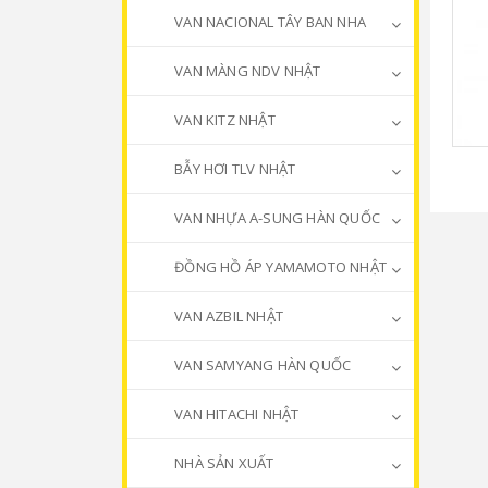
VAN NACIONAL TÂY BAN NHA
VAN MÀNG NDV NHẬT
VAN KITZ NHẬT
BẪY HƠI TLV NHẬT
VAN NHỰA A-SUNG HÀN QUỐC
ĐỒNG HỒ ÁP YAMAMOTO NHẬT
VAN AZBIL NHẬT
VAN SAMYANG HÀN QUỐC
VAN HITACHI NHẬT
NHÀ SẢN XUẤT