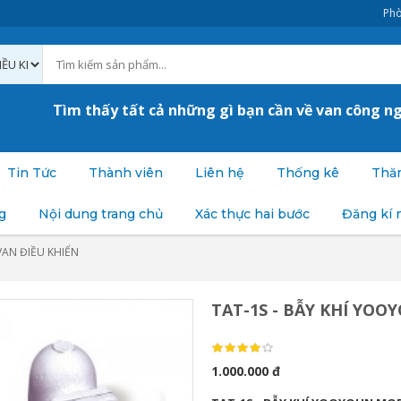
Phò
Tìm thấy tất cả những gì bạn cần về van công n
Tin Tức
Thành viên
Liên hệ
Thống kê
Thăm
g
Nội dung trang chủ
Xác thực hai bước
Đăng kí 
VAN ĐIỀU KHIỂN
TAT-1S - BẪY KHÍ YOO
1.000.000 đ