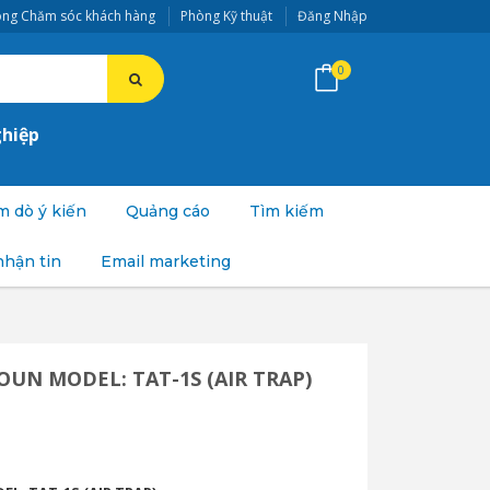
ng Chăm sóc khách hàng
Phòng Kỹ thuật
Đăng Nhập
0
ghiệp
 dò ý kiến
Quảng cáo
Tìm kiếm
nhận tin
Email marketing
YOUN MODEL: TAT-1S (AIR TRAP)