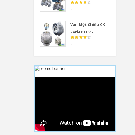
0
Van Một Chiều CK
Series TLV –...
0
------------------------------------------