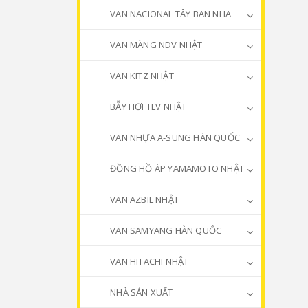
VAN NACIONAL TÂY BAN NHA
VAN MÀNG NDV NHẬT
VAN KITZ NHẬT
BẪY HƠI TLV NHẬT
VAN NHỰA A-SUNG HÀN QUỐC
ĐỒNG HỒ ÁP YAMAMOTO NHẬT
VAN AZBIL NHẬT
VAN SAMYANG HÀN QUỐC
VAN HITACHI NHẬT
NHÀ SẢN XUẤT