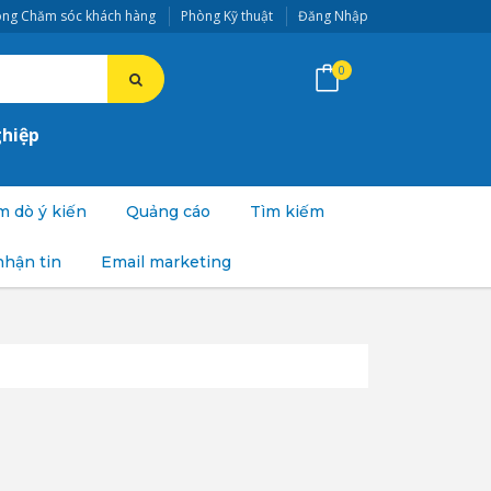
ng Chăm sóc khách hàng
Phòng Kỹ thuật
Đăng Nhập
0
ghiệp
 dò ý kiến
Quảng cáo
Tìm kiếm
nhận tin
Email marketing