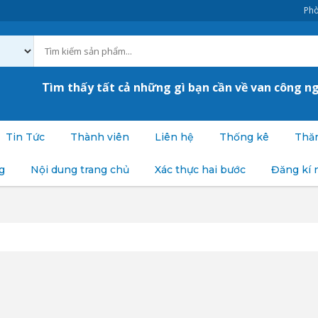
Phò
Tìm thấy tất cả những gì bạn cần về van công n
Tin Tức
Thành viên
Liên hệ
Thống kê
Thăm
g
Nội dung trang chủ
Xác thực hai bước
Đăng kí 