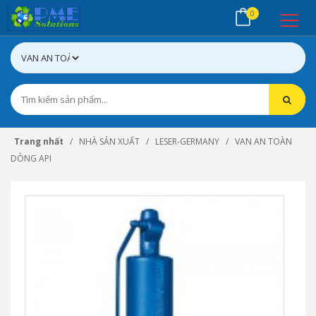
0
Trang nhất
NHÀ SẢN XUẤT
LESER-GERMANY
VAN AN TOÀN
DÒNG API