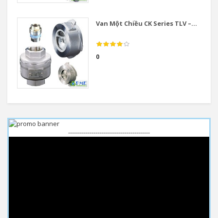
Van Một Chiều CK Series TLV –...
0
------------------------------------------