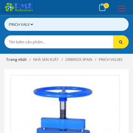
0
Trang nhất
NHÀ SẢN XUẤT
ORBINOX-SPAIN
PINCH VALVES