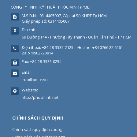
CÔNG TY TNHH KỸ THUẬT PHÚC MINH
(
PME
)
M.S.D.N: : 0314405007, Cấp tại Sở KHĐT Tp HCM.
Giấy phép số: 0314405007
Địa chỉ:
69 Đường T4A - Phường Tây Thạnh - Quận Tân Phú - TP HCM
Điện thoại:
+84-28-3535-2125 – Hotline: +84 0766 22 6161 -
Zalo :0902720814
Fax:
+84-28-3535-0254
Email:
info@pm-e.vn
Website:
http://phucminh.net
CHÍNH SÁCH QUY ĐỊNH
Chính sách quy định chung