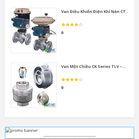
Van Điều Khiển Điện Khí Nén CT...
0
Van Một Chiều CK Series TLV –...
0
------------------------------------------