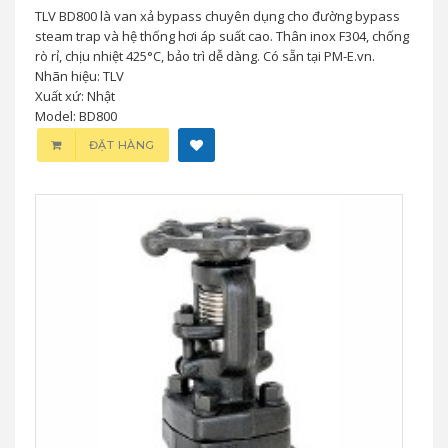
TLV BD800 là van xả bypass chuyên dụng cho đường bypass
steam trap và hệ thống hơi áp suất cao. Thân inox F304, chống
rò rỉ, chịu nhiệt 425°C, bảo trì dễ dàng. Có sẵn tại PM-E.vn.
Nhãn hiệu: TLV
Xuất xứ: Nhật
Model: BD800
ĐẶT HÀNG