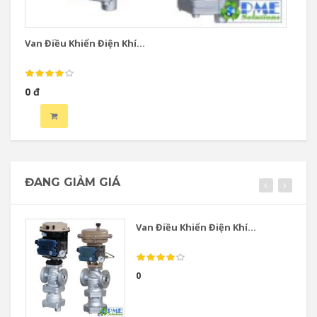
Van Điều Khiển Điện Khí...
Va
0 đ
0 
ĐANG GIẢM GIÁ
Van Điều Khiển Điện Khí...
0