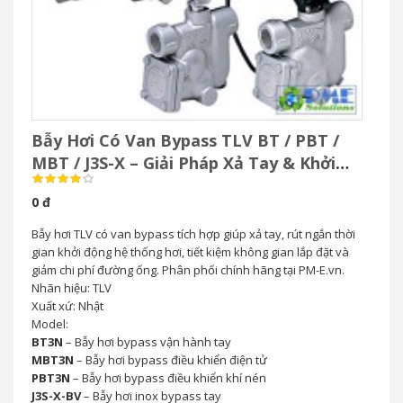
Bẫy Hơi Có Van Bypass TLV BT / PBT /
MBT / J3S-X – Giải Pháp Xả Tay & Khởi
Động Nhanh Hệ Thống Hơi
0 đ
Bẫy hơi TLV có van bypass tích hợp giúp xả tay, rút ngắn thời
gian khởi động hệ thống hơi, tiết kiệm không gian lắp đặt và
giảm chi phí đường ống. Phân phối chính hãng tại PM-E.vn.
Nhãn hiệu: TLV
Xuất xứ: Nhật
Model:
BT3N
– Bẫy hơi bypass vận hành tay
MBT3N
– Bẫy hơi bypass điều khiển điện tử
PBT3N
– Bẫy hơi bypass điều khiển khí nén
J3S-X-BV
– Bẫy hơi inox bypass tay