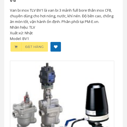
0 đ
Van bi inox TLV BV1 là van bi 3 mảnh full bore thân inox CF8,
chuyên dùng cho hơi nóng, nước, khí nén. Độ bền cao, chống
ăn mòn tốt, vận hành ổn định. Phân phối tại PM-E.vn.
Nhãn hiệu: TLV
Xuất xứ: Nhật
Model: BV1
ĐẶT HÀNG