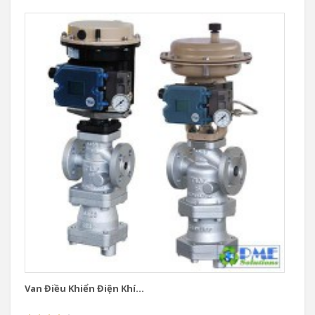
Van Điều Khiển Điện Khí...
Va