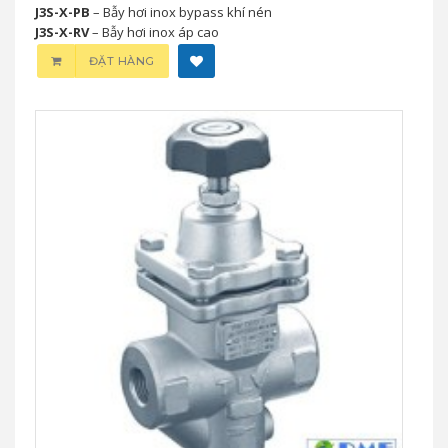
J3S-X-PB
– Bẫy hơi inox bypass khí nén
J3S-X-RV
– Bẫy hơi inox áp cao
ĐẶT HÀNG