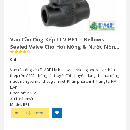
Van Cầu Ống Xếp TLV BE1 – Bellows
Sealed Valve Cho Hơi Nóng & Nước Nóng
Áp Suất Cao
0 đ
Van cầu ống xếp TLV BE1 là bellows sealed globe valve thân
thép rèn A105, chống rò rỉ tuyệt đối, chuyên dùng cho hơi nóng,
nước nóng và môi chất gia nhiệt. Phân phối chính hãng tại PM-
E.vn.
Nhãn hiệu: TLV
Xuất xứ: Nhật
Model: BE1
ĐẶT HÀNG