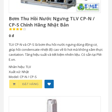
Bơm Thu Hồi Nước Ngưng TLV CP-N /
CP-S Chính Hãng Nhật Bản
0 đ
TLV CP-N và CP-S là bơm thu hồi nước ngưng dùng động cơ,
giúp hồi condensate nhiệt độ cao về lò hơi mà không xâm thực
cavitation. Tăng hiệu suất và tiết kiệm nhiên liệu. Có sẵn tại PM-
E.vn.
Nhãn hiệu: TLV
Xuất xứ: Nhật
Model: CP-N / CP-S
ĐẶT HÀNG