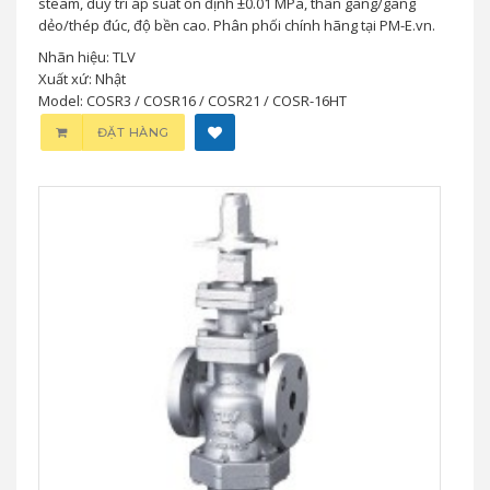
steam, duy trì áp suất ổn định ±0.01 MPa, thân gang/gang
dẻo/thép đúc, độ bền cao. Phân phối chính hãng tại PM-E.vn.
Nhãn hiệu: TLV
Xuất xứ: Nhật
Model: COSR3 / COSR16 / COSR21 / COSR-16HT
ĐẶT HÀNG