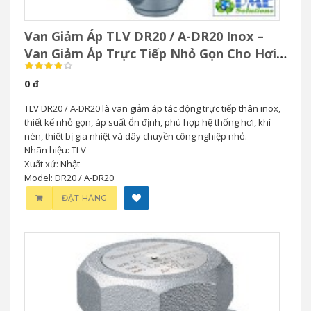
Van Giảm Áp TLV DR20 / A-DR20 Inox –
Van Giảm Áp Trực Tiếp Nhỏ Gọn Cho Hơi
& Khí Nén
0 đ
TLV DR20 / A-DR20 là van giảm áp tác động trực tiếp thân inox,
thiết kế nhỏ gọn, áp suất ổn định, phù hợp hệ thống hơi, khí
nén, thiết bị gia nhiệt và dây chuyền công nghiệp nhỏ.
Nhãn hiệu: TLV
Xuất xứ: Nhật
Model: DR20 / A-DR20
ĐẶT HÀNG