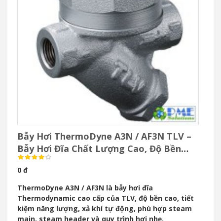
Bẫy Hơi ThermoDyne A3N / AF3N TLV –
Bẫy Hơi Đĩa Chất Lượng Cao, Độ Bền
Vượt Trội
0 đ
ThermoDyne A3N / AF3N là bẫy hơi đĩa
Thermodynamic cao cấp của TLV, độ bền cao, tiết
kiệm năng lượng, xả khí tự động, phù hợp steam
main, steam header và quy trình hơi nhẹ.