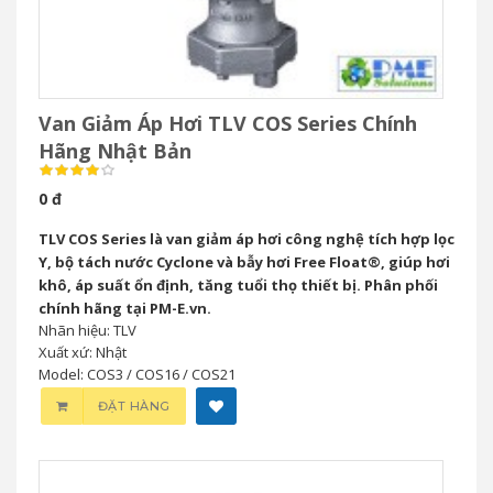
Van Giảm Áp Hơi TLV COS Series Chính
Hãng Nhật Bản
0 đ
TLV COS Series là van giảm áp hơi công nghệ tích hợp lọc
Y, bộ tách nước Cyclone và bẫy hơi Free Float®, giúp hơi
khô, áp suất ổn định, tăng tuổi thọ thiết bị. Phân phối
chính hãng tại PM-E.vn.
Nhãn hiệu: TLV
Xuất xứ: Nhật
Model: COS3 / COS16 / COS21
ĐẶT HÀNG