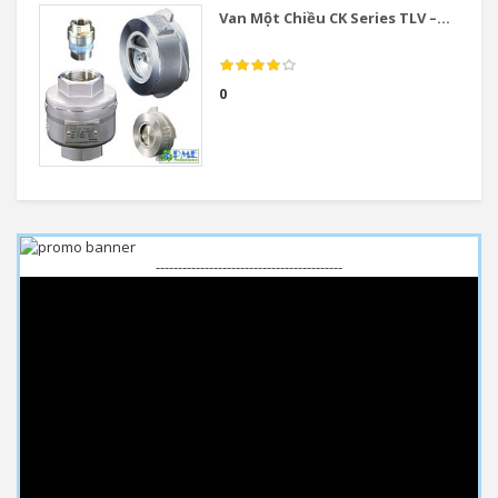
Van Một Chiều CK Series TLV –...
0
------------------------------------------