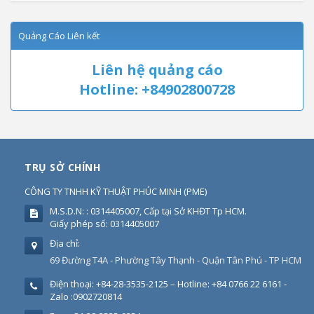
Quảng Cáo Liên kết
Liên hệ quảng cáo
Hotline: +84902800728
TRỤ SỞ CHÍNH
CÔNG TY TNHH KỸ THUẬT PHÚC MINH
(
PME
)
M.S.D.N: : 0314405007, Cấp tại Sở KHĐT Tp HCM.
Giấy phép số: 0314405007
Địa chỉ:
69 Đường T4A - Phường Tây Thạnh - Quận Tân Phú - TP HCM
Điện thoại:
+84-28-3535-2125 – Hotline: +84 0766 22 6161 -
Zalo :0902720814