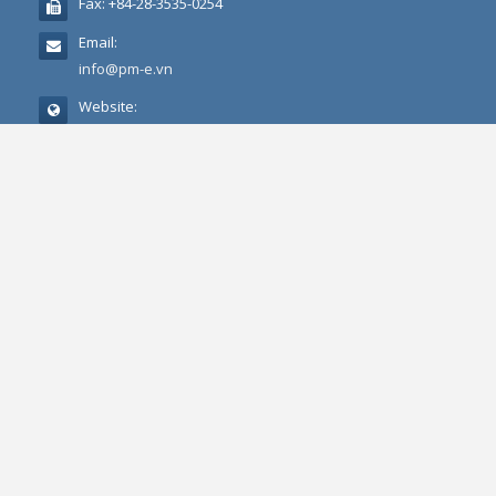
Fax:
+84-28-3535-0254
Email:
info@pm-e.vn
Website:
http://phucminh.net
CHÍNH SÁCH QUY ĐỊNH
Chính sách quy định chung
Chính sách bảo mật thông tin
Điều khoản và điều kiện sử dụng
Chính sách bảo mật (Quyền riêng tư)
Thiết kế bởi
VinathisAgency