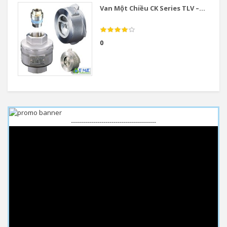
Van Một Chiều CK Series TLV –...
0
------------------------------------------