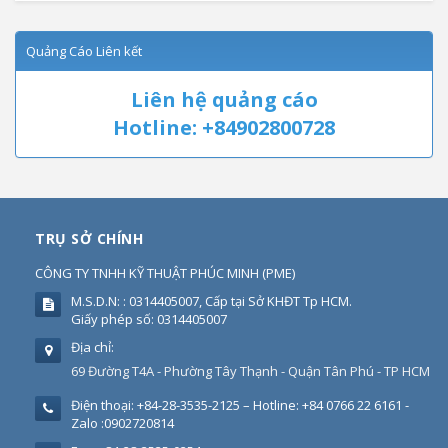
Quảng Cáo Liên kết
Liên hệ quảng cáo
Hotline: +84902800728
TRỤ SỞ CHÍNH
CÔNG TY TNHH KỸ THUẬT PHÚC MINH
(
PME
)
M.S.D.N: : 0314405007, Cấp tại Sở KHĐT Tp HCM.
Giấy phép số: 0314405007
Địa chỉ:
69 Đường T4A - Phường Tây Thạnh - Quận Tân Phú - TP HCM
Điện thoại:
+84-28-3535-2125 – Hotline: +84 0766 22 6161 -
Zalo :0902720814