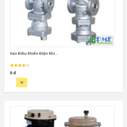
Van Điều Khiển Điện Khí...
Va
0 đ
0 