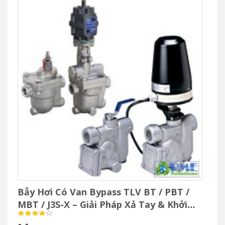
Bẫy Hơi Có Van Bypass TLV BT / PBT /
MBT / J3S-X – Giải Pháp Xả Tay & Khởi
Động Nhanh Hệ Thống Hơi