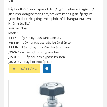
0 đ
Bẫy hơi TLV có van bypass tích hợp giúp xả tay, rút ngắn thời
gian khởi động hệ thống hơi, tiết kiệm không gian lắp đặt và
giảm chi phí đường ống. Phân phối chính hãng tại PM-E.vn.
Nhãn hiệu: TLV
Xuất xứ: Nhật
Model:
BT3N
– Bẫy hơi bypass vận hành tay
MBT3N
– Bẫy hơi bypass điều khiển điện tử
PBT3N
– Bẫy hơi bypass điều khiển khí nén
J3S-X-BV
– Bẫy hơi inox bypass tay
J3S-X-PB
– Bẫy hơi inox bypass khí nén
J3S-X-RV
– Bẫy hơi inox áp cao
ĐẶT HÀNG