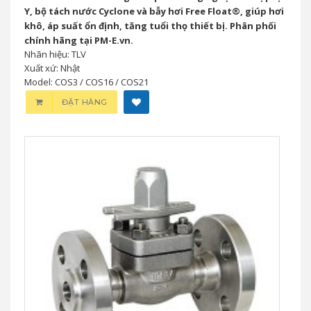
Y, bộ tách nước Cyclone và bẫy hơi Free Float®, giúp hơi
khô, áp suất ổn định, tăng tuổi thọ thiết bị. Phân phối
chính hãng tại PM-E.vn.
Nhãn hiệu: TLV
Xuất xứ: Nhật
Model: COS3 / COS16 / COS21
ĐẶT HÀNG