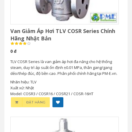
Van Giảm Áp Hơi TLV COSR Series Chính
Hãng Nhật Bản
0 đ
TLV COSR Series là van giảm áp hơi đa năng cho hệ thống
steam, duy trì áp suất ổn định ±0.01 MPa, thân gang/gang
dẻo/thép đúc, độ bền cao. Phân phối chính hãng tại PM-E.vn.
Nhãn hiệu: TLV
Xuất xứ: Nhật
Model: COSR3 / COSR16 / COSR21 / COSR-16HT
ĐẶT HÀNG