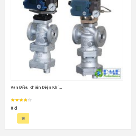
Van Điều Khiển Điện Khí...
Va
0 đ
0 