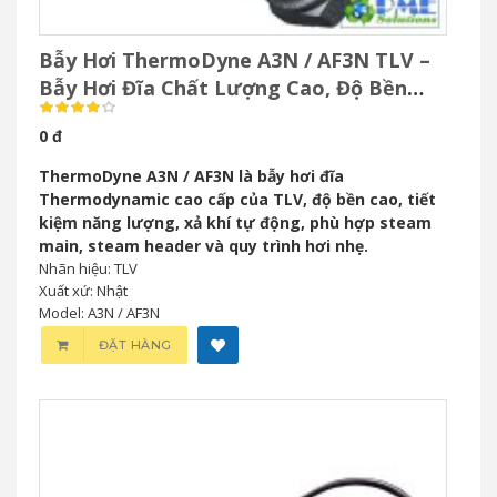
Bẫy Hơi ThermoDyne A3N / AF3N TLV –
Bẫy Hơi Đĩa Chất Lượng Cao, Độ Bền
Vượt Trội
0 đ
ThermoDyne A3N / AF3N là bẫy hơi đĩa
Thermodynamic cao cấp của TLV, độ bền cao, tiết
kiệm năng lượng, xả khí tự động, phù hợp steam
main, steam header và quy trình hơi nhẹ.
Nhãn hiệu: TLV
Xuất xứ: Nhật
Model: A3N / AF3N
ĐẶT HÀNG