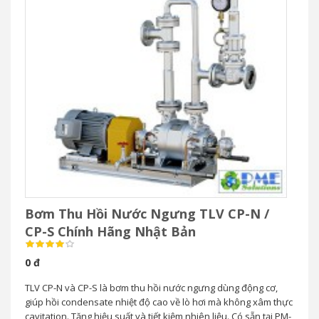
Bơm Thu Hồi Nước Ngưng TLV CP-N /
CP-S Chính Hãng Nhật Bản
0 đ
TLV CP-N và CP-S là bơm thu hồi nước ngưng dùng động cơ,
giúp hồi condensate nhiệt độ cao về lò hơi mà không xâm thực
cavitation. Tăng hiệu suất và tiết kiệm nhiên liệu. Có sẵn tại PM-