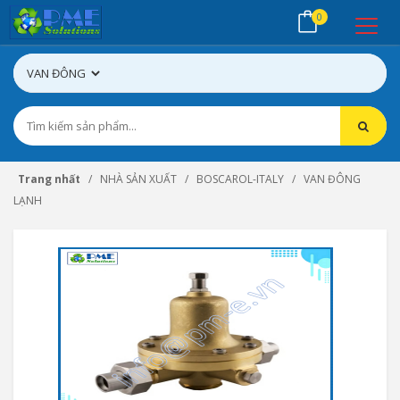
0
Trang nhất
NHÀ SẢN XUẤT
BOSCAROL-ITALY
VAN ĐÔNG
LẠNH