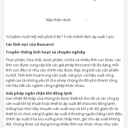
Nắp thân dưới
-
1) Gallon nước Mỹ mỗi phút ở 60 ° F với chênh lệch áp suất 1 psi
Các lĩnh vực của Boscarol
Truyền thống linh hoạt và chuyên nghiệp
Thực phẩm, hóa chất, dược phẩm, cơ khí và nhiều lĩnh vực khác: các
lĩnh vực được cung cấp bởi các giải pháp Boscarol rất đa dạng, mỗi
lĩnh vực đều có nhu cầu chính xác được đáp ứng bởi các sản phẩm
cụ thể. Tính linh hoạt trong sản xuất, năng lực và hiệu suất công
nghệ cao là những yếu tố cho phép chúng tôi đối phó thành công
với hầu hết các ngành công nghiệp khác nhau.
Giải pháp ngăn chặn khí đông lạnh
Van nhiệt độ thấp của chúng tôi được thiết kế cho tất cả các công ty
sản xuất khí kỹ thuật hoặc thiết bị áp suất để chứa khí đông lạnh,
chẳng hạn như dây chuyền sản xuất oxy và khí y tế. Bộ giảm tốc là
thiết bị có chức năng là giảm áp suất ở thượng nguồn bằng cách điều
chỉnh áp suất ở hạ lưu xuống mức thấp hơn, giữ cho áp suất không
đổi. Chúng được sử dụng trong nhiều lĩnh vực khác nhau như sản