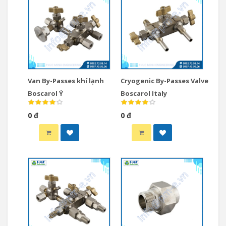
Van By-Passes khí lạnh
Cryogenic By-Passes Valve
Boscarol Ý
Boscarol Italy
0 đ
0 đ