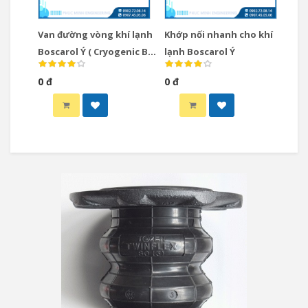
Van đường vòng khí lạnh
Khớp nối nhanh cho khí
Boscarol Ý ( Cryogenic By-
lạnh Boscarol Ý
Passes Valve)
0 đ
0 đ