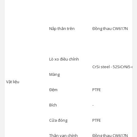
Nắp thân trên
Đồng thau CW617N
Lò xo điều chỉnh
CrSi steel - 52SiCrNi5-c
Màng
Vật liệu
Đệm
PTFE
Bích
-
Cửa đóng
PTFE
Thân van chính
Đồng thau CW617N