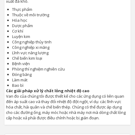
xuất đá khô.
Thực phẩm
Thuộc về môi trường
Hóa học
Dược phẩm
Cơ khí
Luyện kim
Công nghiệp thủy tinh
Công nghiệp xi măng
Lĩnh vực năng lượng
Chế biến kim loại
Bệnh viện
Phòng thí nghiệm nghiên cứu
Đóng băng
Làm mát
Bao bì
Các giải pháp xử lý chất lỏng nhiệt độ cao
Van đo của chúng tôi được thiết kế cho các ứng dụng có liên quan
đến áp suất cao và thay đổi nhiệt độ đột ngột, ví dụ: các lĩnh vực
hóa chất, hải quân và chế biến thép. Chúng có thể được áp dụng
cho các đường ống, máy móc hoặc nhà máy nơi mà dòng chất lỏng
cấp hoặc xả phải được điều chỉnh hoặc bị gián đoạn.