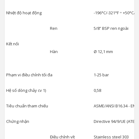
Nhiệt độ hoạt động
-196°C/-321°F ÷ +50°C/+
Ren
5/8” BSP ren ngoài
Kết nối
Hàn
Ø 12,1 mm
Phạm vi điều chỉnh tối đa
1-25 bar
Hệ số dòng chảy cv 1)
0,58
Tiêu chuẩn tham chiếu
ASME/ANSI B16.34 - EN 12
Chứng nhận
Directive 94/9/UE (ATEX)
Điều chỉnh vít
Stainless steel 303