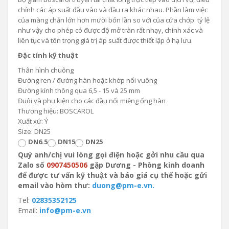
chỉnh các áp suất đầu vào và đầu ra khác nhau. Phần làm việc
của màng chắn lớn hơn mười bốn lần so với của cửa chớp: tỷ lệ
như vậy cho phép có được độ mở tràn rất nhạy, chính xác và
liên tục và tôn trọng giá trị áp suất được thiết lập ở hạ lưu.
Đặc tính kỹ thuật
Thân hình chuông
Đường ren / đường hàn hoặc khớp nối vuông
Đường kính thông qua 6,5 ​​- 15 và 25 mm
Đuôi và phụ kiện cho các đầu nối miệng ống hàn
Thương hiệu: BOSCAROL
Xuất xứ: Ý
Size: DN25
DN6.5
DN15
DN25
Quý anh/chị vui lòng gọi điện hoặc gởi nhu cầu qua
Zalo số
0907450506
gặp Dương - Phòng kinh doanh
để được tư vấn kỹ thuật và báo giá cụ thể hoặc gửi
email vào hòm thư:
duong@pm-e.vn.
Tel:
02835352125
Email:
info@pm-e.vn