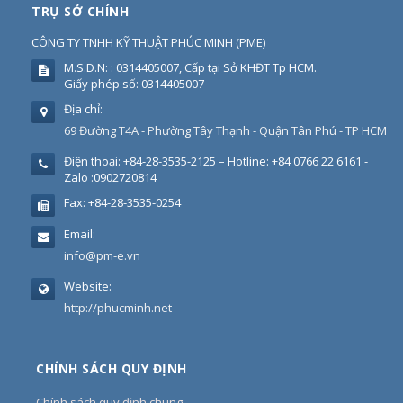
TRỤ SỞ CHÍNH
CÔNG TY TNHH KỸ THUẬT PHÚC MINH
(
PME
)
M.S.D.N: : 0314405007, Cấp tại Sở KHĐT Tp HCM.
Giấy phép số: 0314405007
Địa chỉ:
69 Đường T4A - Phường Tây Thạnh - Quận Tân Phú - TP HCM
Điện thoại:
+84-28-3535-2125 – Hotline: +84 0766 22 6161 -
Zalo :0902720814
Fax:
+84-28-3535-0254
Email:
info@pm-e.vn
Website:
http://phucminh.net
CHÍNH SÁCH QUY ĐỊNH
Chính sách quy định chung