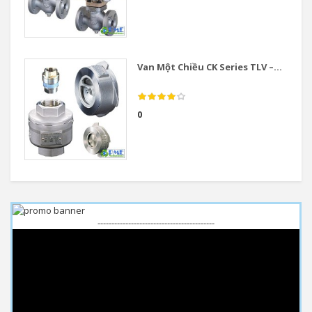
Van Một Chiều CK Series TLV –...
0
------------------------------------------