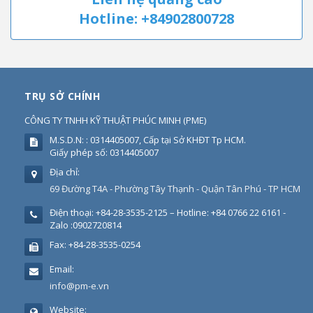
Hotline: +84902800728
TRỤ SỞ CHÍNH
CÔNG TY TNHH KỸ THUẬT PHÚC MINH
(
PME
)
M.S.D.N: : 0314405007, Cấp tại Sở KHĐT Tp HCM.
Giấy phép số: 0314405007
Địa chỉ:
69 Đường T4A - Phường Tây Thạnh - Quận Tân Phú - TP HCM
Điện thoại:
+84-28-3535-2125 – Hotline: +84 0766 22 6161 -
Zalo :0902720814
Fax:
+84-28-3535-0254
Email:
info@pm-e.vn
Website: