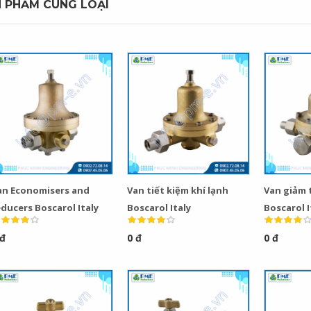
 PHẨM CÙNG LOẠI
an Economisers and
Van tiết kiệm khí lạnh
Van giảm 
ducers Boscarol Italy
Boscarol Italy
Boscarol I
 đ
0 đ
0 đ