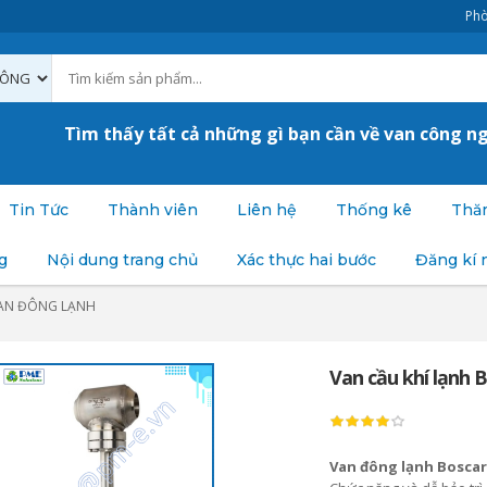
Phò
Tìm thấy tất cả những gì bạn cần về van công n
Tin Tức
Thành viên
Liên hệ
Thống kê
Thăm
g
Nội dung trang chủ
Xác thực hai bước
Đăng kí 
AN ĐÔNG LẠNH
Van cầu khí lạnh 
Van đông lạnh Boscar