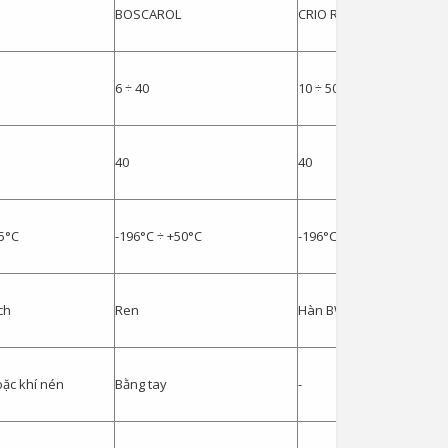
BOSCAROL
CRIO RITEGNO
6 ÷ 40
10 ÷ 50
40
40
5°C
-196°C ÷ +50°C
-196°C ÷ +50°C
ch
Ren
Hàn BW/SW, Bích, Ren
oặc khí nén
Bằng tay
-