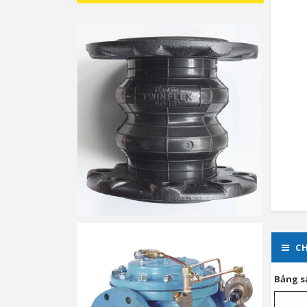
CH
Bảng s