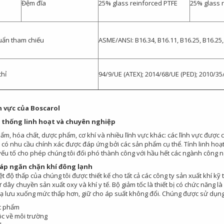
Đệm đĩa
25% glass reinforced PTFE
25% glass 
uẩn tham chiếu
ASME/ANSI: B16.34, B16.11, B16.25, B16.25, 
hỉ
94/9/UE (ATEX); 2014/68/UE (PED); 2010/35
h vực của Boscarol
 thống linh hoạt và chuyên nghiệp
m, hóa chất, dược phẩm, cơ khí và nhiều lĩnh vực khác: các lĩnh vực được c
có nhu cầu chính xác được đáp ứng bởi các sản phẩm cụ thể. Tính linh hoạt 
Bơm Thu Hồi Nước
Van Giảm Áp Hơi TLV
ếu tố cho phép chúng tôi đối phó thành công với hầu hết các ngành công 
Ngưng TLV...
COSR...
háp ngăn chặn khí đông lạnh
t độ thấp của chúng tôi được thiết kế cho tất cả các công ty sản xuất khí kỹ
0
0
dây chuyền sản xuất oxy và khí y tế. Bộ giảm tốc là thiết bị có chức năng 
hạ lưu xuống mức thấp hơn, giữ cho áp suất không đổi. Chúng được sử dụng
Bơm Thu Hồi Nước
Van Giảm Áp Hơi TLV
c phẩm
c về môi trường
Ngưng Chân...
COS Series...