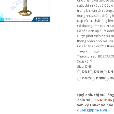
Chức năng và dễ bảo trì
suất chính xác và đáp ứn
trong khi vẫn tôn trọng
dụng nhạy cảm, chúng h
Nạp và rút chất lỏng lên
Có đường kính từ DN 6 
Có sẵn đến áp suất dan
Được phát triển để sử dụ
thống phân phối và lưu 
Có sẵn theo đường thẳn
Thép không gỉ
Thương hiệu: BOSCARO
Xuất xứ: Ý
Size: DN8
DN8
DN10
DN
DN65
DN80
DN
Quý anh/chị vui lòn
Zalo số
0907450506
vấn kỹ thuật và b
duong@pm-e.vn.