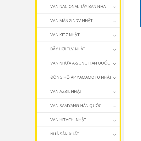
VAN NACIONAL TÂY BAN NHA
VAN MÀNG NDV NHẬT
VAN KITZ NHẬT
BẪY HƠI TLV NHẬT
VAN NHỰA A-SUNG HÀN QUỐC
ĐỒNG HỒ ÁP YAMAMOTO NHẬT
VAN AZBIL NHẬT
VAN SAMYANG HÀN QUỐC
VAN HITACHI NHẬT
NHÀ SẢN XUẤT