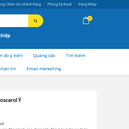
ng Chăm sóc khách hàng
Phòng Kỹ thuật
Đăng Nhập
0
ghiệp
 dò ý kiến
Quảng cáo
Tìm kiếm
nhận tin
Email marketing
Boscarol Ý
ol