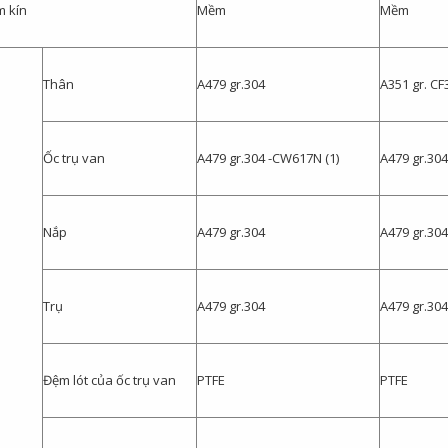
m kín
Mềm
Mềm
Thân
A479 gr.304
A351 gr. CF
Ốc trụ van
A479 gr.304 -CW617N (1)
A479 gr.30
Nắp
A479 gr.304
A479 gr.304
Trụ
A479 gr.304
A479 gr.304
Đệm lót của ốc trụ van
PTFE
PTFE