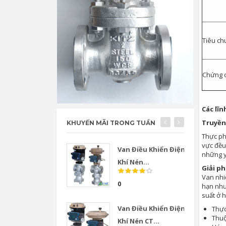
Tiêu ch
Chứng c
Các lĩn
Truyền
KHUYẾN MÃI TRONG TUẦN
Thực phẩ
vực đều 
Van Điều Khiển Điện
những y
Khí Nén...
Giải p
Van nhiệ
0
hạn như 
suất ở 
Van Điều Khiển Điện
Thự
Thuộ
Khí Nén CT...