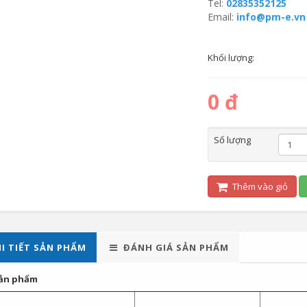
Tel:
02835352125
Email:
info@pm-e.vn
Khối lượng:
0 đ
Số lượng
Thêm vào giỏ
I TIẾT SẢN PHẨM
ĐÁNH GIÁ SẢN PHẨM
ản phẩm