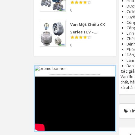
Hóa
Dượ
0
Cơ k
Luyệ
Công
Van Một Chiều CK
Công
Series TLV –...
Lĩnh
Chế 
Bệnh
0
Phòn
Đón
Làm
Bao 
Các giả
------------------------------------------
Van đo c
chất, h
xả phải 
Từ