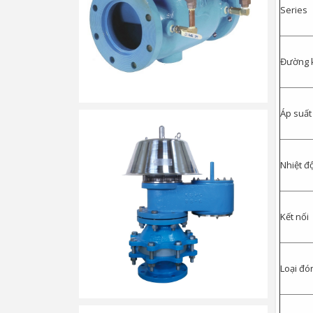
Series
Đường k
Áp suất
Nhiệt đ
Kết nối
Loại đó