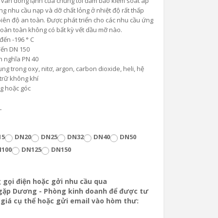
, van đông lạnh của chúng tôi đảm bảo kiểm soát áp
g nhu cầu nạp và dỡ chất lỏng ở nhiệt độ rất thấp
 biên độ an toàn. Được phát triển cho các nhu cầu ứng
oàn toàn không có bất kỳ vết dầu mỡ nào.
 đến -196 ° C
đến DN 150
h nghĩa PN 40
ng trong oxy, nitơ, argon, carbon dioxide, heli, hệ
trữ không khí
g hoặc góc
L
15
DN20
DN25
DN32
DN40
DN50
100
DN125
DN150
g gọi điện hoặc gởi nhu cầu qua
gặp Dương - Phòng kinh doanh để được tư
áo giá cụ thể hoặc gửi email vào hòm thư: