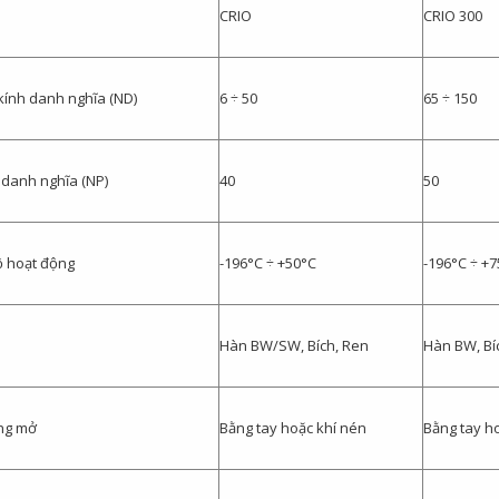
CRIO
CRIO 300
ính danh nghĩa (ND)
6 ÷ 50
65 ÷ 150
 danh nghĩa (NP)
40
50
ộ hoạt động
-196°C ÷ +50°C
-196°C ÷ +7
Hàn BW/SW, Bích, Ren
Hàn BW, Bí
ng mở
Bằng tay hoặc khí nén
Bằng tay h