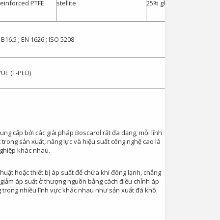
reinforced PTFE
stellite
25% glass reinforced PT
B16.5 ; EN 1626 ; ISO 5208
/UE (T-PED)
ung cấp bởi các giải pháp Boscarol rất đa dạng, mỗi lĩnh
trong sản xuất, năng lực và hiệu suất công nghệ cao là
nghiệp khác nhau.
Van Cầu Ống Xếp
TLV BE1 –...
 thuật hoặc thiết bị áp suất để chứa khí đông lạnh, chẳng
là giảm áp suất ở thượng nguồn bằng cách điều chỉnh áp
0
 trong nhiều lĩnh vực khác nhau như sản xuất đá khô.