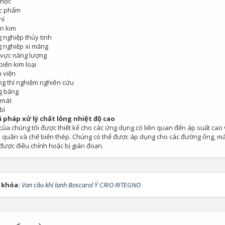
 học
c phẩm
0
0
hí
n kim
 nghiệp thủy tinh
Bơm Thu Hồi Nước
Van Xả Bypass TLV
 nghiệp xi măng
Ngưng TLV...
BD800 Chính...
 vực năng lượng
biến kim loại
 viện
0
0
g thí nghiệm nghiên cứu
g băng
 mát
bì
i pháp xử lý chất lỏng nhiệt độ cao
ủa chúng tôi được thiết kế cho các ứng dụng có liên quan đến áp suất cao và
ải quân và chế biến thép. Chúng có thể được áp dụng cho các đường ống, 
được điều chỉnh hoặc bị gián đoạn.
 khóa:
Van cầu khí lạnh Boscarol Ý CRIO RITEGNO