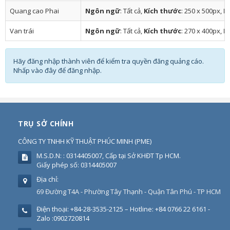
Quang cao Phai
Ngôn ngữ
: Tất cả,
Kích thước
: 250 x 500px,
K
Van trái
Ngôn ngữ
: Tất cả,
Kích thước
: 270 x 400px,
K
Hãy đăng nhập thành viên để kiểm tra quyền đăng quảng cáo.
Nhấp vào đây để đăng nhập.
TRỤ SỞ CHÍNH
CÔNG TY TNHH KỸ THUẬT PHÚC MINH
(
PME
)
M.S.D.N: : 0314405007, Cấp tại Sở KHĐT Tp HCM.
Giấy phép số: 0314405007
Địa chỉ:
69 Đường T4A - Phường Tây Thạnh - Quận Tân Phú - TP HCM
Điện thoại:
+84-28-3535-2125 – Hotline: +84 0766 22 6161 -
Zalo :0902720814