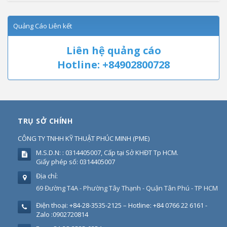
Quảng Cáo Liên kết
Liên hệ quảng cáo
Hotline: +84902800728
TRỤ SỞ CHÍNH
CÔNG TY TNHH KỸ THUẬT PHÚC MINH
(
PME
)
M.S.D.N: : 0314405007, Cấp tại Sở KHĐT Tp HCM.
Giấy phép số: 0314405007
Địa chỉ:
69 Đường T4A - Phường Tây Thạnh - Quận Tân Phú - TP HCM
Điện thoại:
+84-28-3535-2125 – Hotline: +84 0766 22 6161 -
Zalo :0902720814