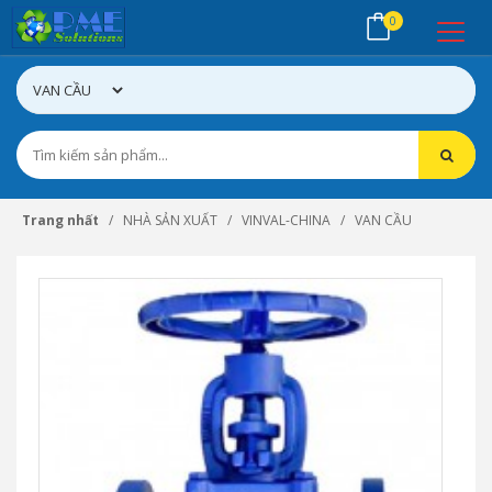
0
Trang nhất
NHÀ SẢN XUẤT
VINVAL-CHINA
VAN CẦU