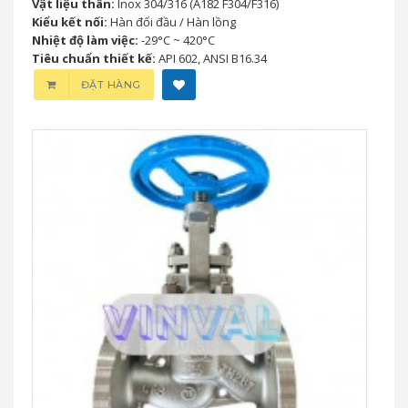
Vật liệu thân:
Inox 304/316 (A182 F304/F316)
Kiểu kết nối:
Hàn đối đầu / Hàn lồng
Nhiệt độ làm việc:
-29°C ~ 420°C
Tiêu chuẩn thiết kế:
API 602, ANSI B16.34
ĐẶT HÀNG