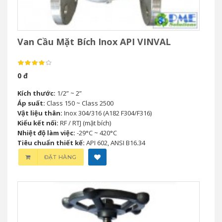
Van Cầu Mặt Bích Inox API VINVAL
0 đ
Kích thước:
1/2” ~ 2”
Áp suất:
Class 150 ~ Class 2500
Vật liệu thân:
Inox 304/316 (A182 F304/F316)
Kiểu kết nối:
RF / RTJ (mặt bích)
Nhiệt độ làm việc:
-29°C ~ 420°C
Tiêu chuẩn thiết kế:
API 602, ANSI B16.34
ĐẶT HÀNG