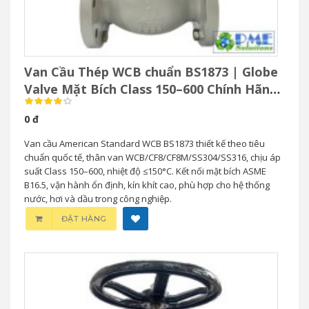
Van Cầu Thép WCB chuẩn BS1873 | Globe
Valve Mặt Bích Class 150–600 Chính Hãng
VINVAL
0 đ
Van cầu American Standard WCB BS1873 thiết kế theo tiêu
chuẩn quốc tế, thân van WCB/CF8/CF8M/SS304/SS316, chịu áp
suất Class 150–600, nhiệt độ ≤150°C. Kết nối mặt bích ASME
B16.5, vận hành ổn định, kín khít cao, phù hợp cho hệ thống
nước, hơi và dầu trong công nghiệp.
ĐẶT HÀNG