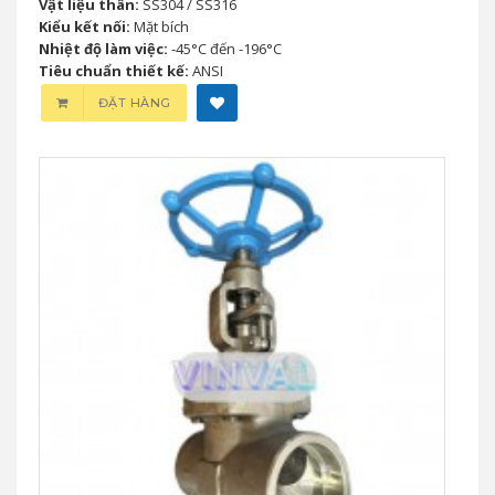
Vật liệu thân:
SS304 / SS316
Kiểu kết nối:
Mặt bích
Nhiệt độ làm việc:
-45°C đến -196°C
Tiêu chuẩn thiết kế:
ANSI
ĐẶT HÀNG