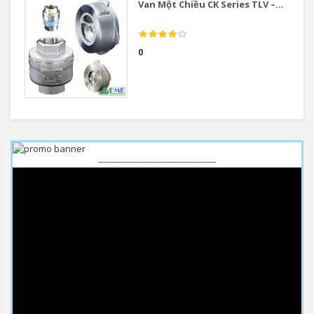
Van Một Chiều CK Series TLV –...
0
------------------------------------------