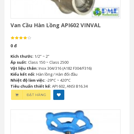
Van Cầu Hàn Lồng API602 VINVAL
0 đ
Kích thước:
1/2” ~ 2”
Áp suất:
Class 150 ~ Class 2500
Vật liệu thân:
Inox 304/316 (A182 F304/F316)
Kiểu kết nối:
Hàn lồng / Hàn đối đầu
Nhiệt độ làm việc:
-29°C ~ 420°C
Tiêu chuẩn thiết kế:
API 602, ANSI B16.34
ĐẶT HÀNG