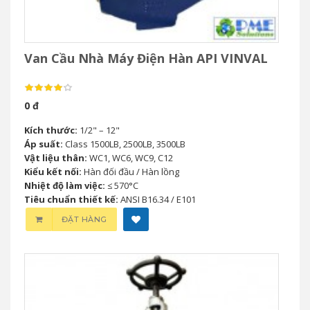
Van Cầu Nhà Máy Điện Hàn API VINVAL
0 đ
Kích thước:
1/2" – 12"
Áp suất:
Class 1500LB, 2500LB, 3500LB
Vật liệu thân:
WC1, WC6, WC9, C12
Kiểu kết nối:
Hàn đối đầu / Hàn lồng
Nhiệt độ làm việc:
≤ 570°C
Tiêu chuẩn thiết kế:
ANSI B16.34 / E101
ĐẶT HÀNG