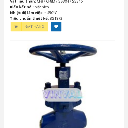
Vật liệu thân:
CF8 / CF8M / SS304 / SS316
Kiểu kết nối:
Mặt bích
Nhiệt độ làm việc:
≤ 450°C
Tiêu chuẩn thiết kế:
BS1873
ĐẶT HÀNG