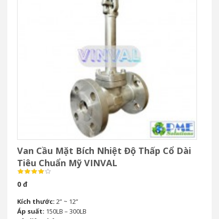
Van Cầu Mặt Bích Nhiệt Độ Thấp Cổ Dài
Tiêu Chuẩn Mỹ VINVAL
0 đ
Kích thước:
2” ~ 12”
Áp suất:
150LB – 300LB