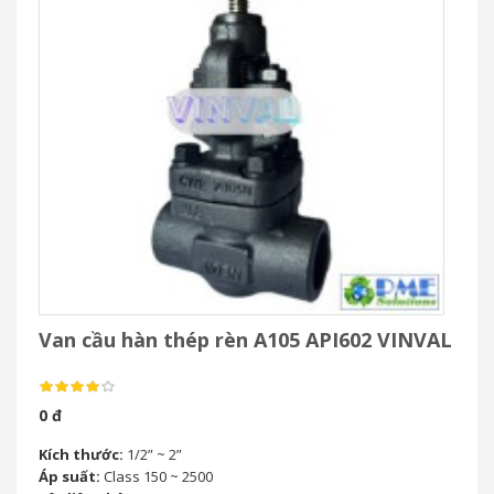
Van cầu hàn thép rèn A105 API602 VINVAL
0 đ
Kích thước:
1/2” ~ 2”
Áp suất:
Class 150 ~ 2500