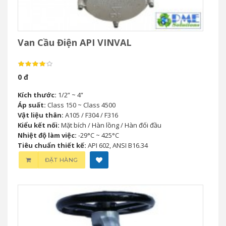
Van Cầu Điện API VINVAL
0 đ
Kích thước:
1/2” ~ 4”
Áp suất:
Class 150 ~ Class 4500
Vật liệu thân:
A105 / F304 / F316
Kiểu kết nối:
Mặt bích / Hàn lồng / Hàn đối đầu
Nhiệt độ làm việc:
-29°C ~ 425°C
Tiêu chuẩn thiết kế:
API 602, ANSI B16.34
ĐẶT HÀNG