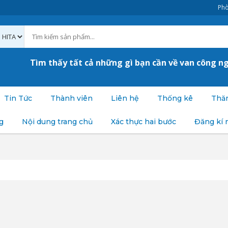
Phò
Tìm thấy tất cả những gì bạn cần về van công n
Tin Tức
Thành viên
Liên hệ
Thống kê
Thăm
g
Nội dung trang chủ
Xác thực hai bước
Đăng kí 