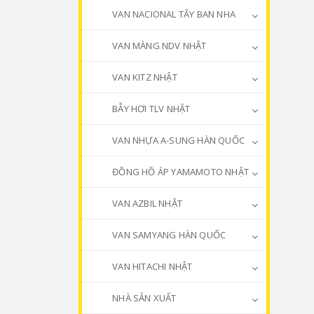
VAN NACIONAL TÂY BAN NHA
VAN MÀNG NDV NHẬT
VAN KITZ NHẬT
BẪY HƠI TLV NHẬT
VAN NHỰA A-SUNG HÀN QUỐC
ĐỒNG HỒ ÁP YAMAMOTO NHẬT
VAN AZBIL NHẬT
VAN SAMYANG HÀN QUỐC
VAN HITACHI NHẬT
NHÀ SẢN XUẤT