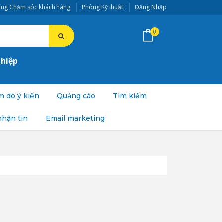
ng Chăm sóc khách hàng
Phòng Kỹ thuật
Đăng Nhập
0
ghiệp
 dò ý kiến
Quảng cáo
Tìm kiếm
nhận tin
Email marketing