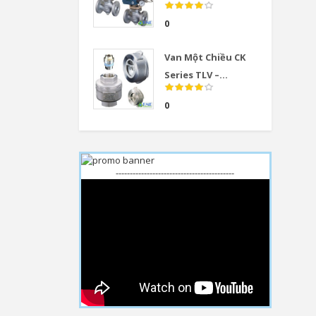
0
Van Một Chiều CK
Series TLV –...
0
------------------------------------------