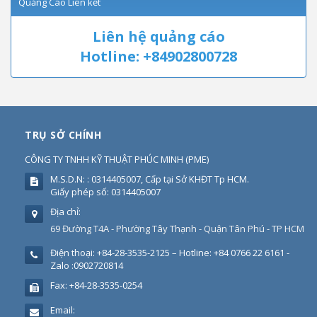
Quảng Cáo Liên kết
Liên hệ quảng cáo
Hotline: +84902800728
TRỤ SỞ CHÍNH
CÔNG TY TNHH KỸ THUẬT PHÚC MINH
(
PME
)
M.S.D.N: : 0314405007, Cấp tại Sở KHĐT Tp HCM.
Giấy phép số: 0314405007
Địa chỉ:
69 Đường T4A - Phường Tây Thạnh - Quận Tân Phú - TP HCM
Điện thoại:
+84-28-3535-2125 – Hotline: +84 0766 22 6161 -
Zalo :0902720814
Fax:
+84-28-3535-0254
Email: