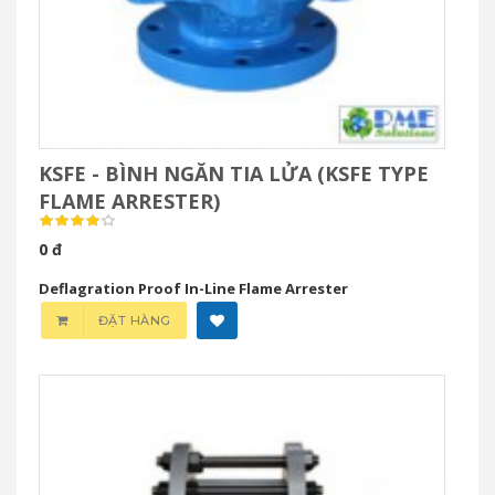
KSFE - BÌNH NGĂN TIA LỬA (KSFE TYPE
FLAME ARRESTER)
0 đ
Deflagration Proof In-Line Flame Arrester
ĐẶT HÀNG