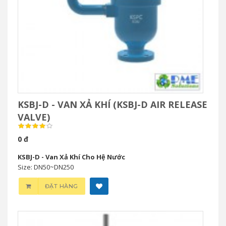
KSBJ-D - VAN XẢ KHÍ (KSBJ-D AIR RELEASE
VALVE)
0 đ
KSBJ-D - Van Xả Khí Cho Hệ Nước
Size: DN50~DN250
ĐẶT HÀNG