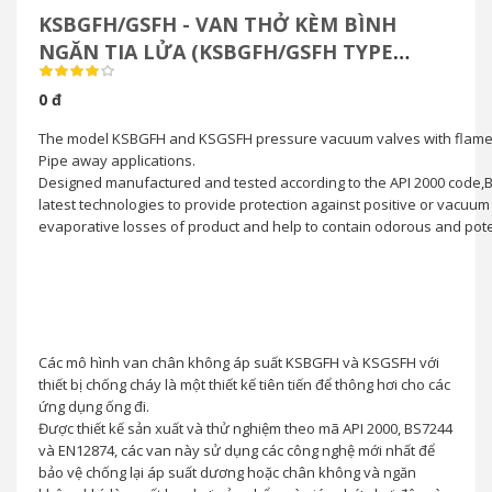
KSBGFH/GSFH - VAN THỞ KÈM BÌNH
NGĂN TIA LỬA (KSBGFH/GSFH TYPE
BREATHER VALVE WITH FLAME ARRSTER)
0 đ
The model KSBGFH and KSGSFH pressure vacuum valves with flame a
Pipe away applications.
Designed manufactured and tested according to the API 2000 code,B
latest technologies to provide protection against positive or vacuum
evaporative losses of product and help to contain odorous and pote
Các mô hình van chân không áp suất KSBGFH và KSGSFH với
thiết bị chống cháy là một thiết kế tiên tiến để thông hơi cho các
ứng dụng ống đi.
Được thiết kế sản xuất và thử nghiệm theo mã API 2000, BS7244
và EN12874, các van này sử dụng các công nghệ mới nhất để
bảo vệ chống lại áp suất dương hoặc chân không và ngăn