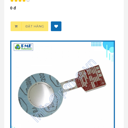
0 đ
ĐẶT HÀNG