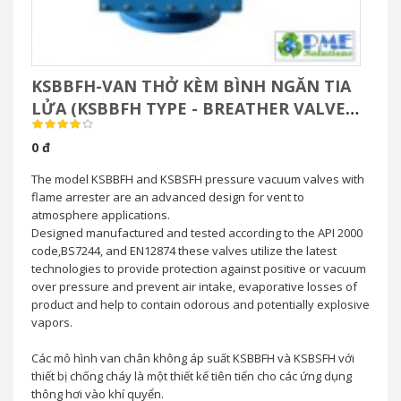
KSBBFH-VAN THỞ KÈM BÌNH NGĂN TIA
LỬA (KSBBFH TYPE - BREATHER VALVE
WITH FLAME ARRESTER)
0 đ
The model KSBBFH and KSBSFH pressure vacuum valves with
flame arrester are an advanced design for vent to
atmosphere applications.
Designed manufactured and tested according to the API 2000
code,BS7244, and EN12874 these valves utilize the latest
technologies to provide protection against positive or vacuum
over pressure and prevent air intake, evaporative losses of
product and help to contain odorous and potentially explosive
vapors.
Các mô hình van chân không áp suất KSBBFH và KSBSFH với
thiết bị chống cháy là một thiết kế tiên tiến cho các ứng dụng
thông hơi vào khí quyển.