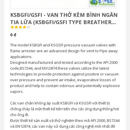
KSBGFI/GSFI - VAN THỞ KÈM BÌNH NGĂN
TIA LỬA (KSBGFI/GSFI TYPE BREATHER
VALVE WITH FLAME ARRSTER)
0 đ
The model KSBGFI and KSGSFI pressure vacuum valves with
flame arrester are an advanced design for vent to Pipe away
applications.
Designed manufactured and tested according to the API 2000
code,BS7244, and EN12874 these valves utilize the latest
technologies to provide protection against positive or vacuum
over pressure and prevent air intake, evaporative losses of
product and help to contain odorous and potentially explosive
vapors.
Các van chân không áp suất KSBGFI và KSGSFI với thiết bị
chống cháy là một thiết kế tiên tiến cho các ứng dụng thông hơi
cho ống đi.
Được thiết kế sản xuất và thử nghiệm theo mã API 2000, BS7244
và EN12874, các van này sử dụng các công nghệ mới nhất để