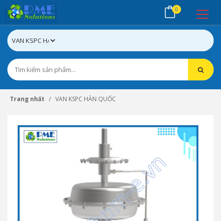
0
Trang nhất
VAN KSPC HÀN QUỐC