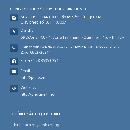
CÔNG TY TNHH KỸ THUẬT PHÚC MINH
(
PME
)
M.S.D.N: : 0314405007, Cấp tại Sở KHĐT Tp HCM.
Giấy phép số: 0314405007
Địa chỉ:
69 Đường T4A - Phường Tây Thạnh - Quận Tân Phú - TP HCM
Điện thoại:
+84-28-3535-2125 – Hotline: +84 0766 22 6161 -
Zalo :0902720814
Fax:
+84-28-3535-0254
Email:
info@pm-e.vn
Website:
http://phucminh.net
CHÍNH SÁCH QUY ĐỊNH
Chính sách quy định chung