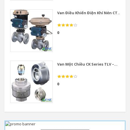
Van Điều Khiển Điện Khí Nén CT...
0
Van Một Chiều CK Series TLV –...
0
------------------------------------------