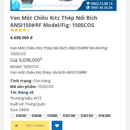
Van Một Chiều Kitz Thép Nối Bích
ANSI150#RF Model/Fig: 150SCOS
6.698.000 đ
Van Một Chiều Kitz Thép Nối Bích ANSI150#RF Model/Fig:
150SCOS
đ
Giá: 6,698,000
Model: 150SCOS
Van một chiều Kitz thép nối bích ANSI150#RF
Tình trạng:
Còn hàng
Mã sản phẩm:
150SCOS
Tải:
Bảng vẽ
Thương hiệu: KITZ
Xuất xứ: Trung Quốc
Size: DN50
DN50
DN65
DN80
DN100
DN150
DN200
ĐẶT HÀNG