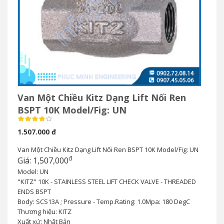
Van Một Chiều Kitz Dạng Lift Nối Ren
BSPT 10K Model/Fig: UN
1.507.000 đ
Van Một Chiều Kitz Dạng Lift Nối Ren BSPT 10K Model/Fig: UN
đ
Giá: 1,507,000
Model: UN
"KITZ" 10K - STAINLESS STEEL LIFT CHECK VALVE - THREADED
ENDS BSPT
Body: SCS13A ; Pressure - Temp.Rating: 1.0Mpa: 180 DegC
Thương hiệu: KITZ
Xuất xứ: Nhật Bản