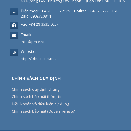
69 Đường T4A - Phường Tây Thạnh - Quận Tân Phú - TP HCM
Điện thoại:
+84-28-3535-2125 – Hotline: +84 0766 22 6161 -
Zalo :0902720814
Fax:
+84-28-3535-0254
Email:
info@pm-e.vn
Website:
http://phucminh.net
CHÍNH SÁCH QUY ĐỊNH
Chính sách quy định chung
Chính sách bảo mật thông tin
Điều khoản và điều kiện sử dụng
Chính sách bảo mật (Quyền riêng tư)