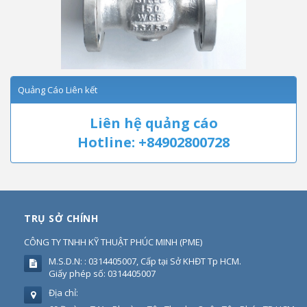
Quảng Cáo Liên kết
Liên hệ quảng cáo
Hotline: +84902800728
TRỤ SỞ CHÍNH
CÔNG TY TNHH KỸ THUẬT PHÚC MINH
(
PME
)
M.S.D.N: : 0314405007, Cấp tại Sở KHĐT Tp HCM.
Giấy phép số: 0314405007
Địa chỉ: