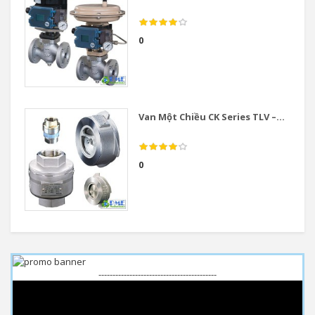
0
Van Một Chiều CK Series TLV –...
0
------------------------------------------