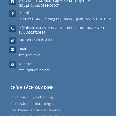
M.S.D.N: : 0314405007, Cấp tại Sở KHĐT Tp HCM.
Giấy phép số: 0314405007
Địa chỉ:
69 Đường T4A - Phường Tây Thạnh - Quận Tân Phú - TP HCM
Điện thoại:
+84-28-3535-2125 – Hotline: +84 0766 22 6161 -
Zalo :0902720814
Fax:
+84-28-3535-0254
Email:
info@pm-e.vn
Website:
http://phucminh.net
CHÍNH SÁCH QUY ĐỊNH
Chính sách quy định chung
Chính sách bảo mật thông tin
Điều khoản và điều kiện sử dụng