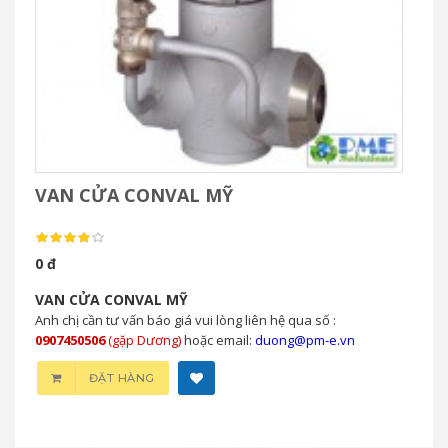
VAN CỬA CONVAL MỸ
0 đ
VAN CỬA CONVAL MỸ
Anh chị cần tư vấn báo giá vui lòng liên hệ qua số :
0907450506
(gặp Dương)
hoặc email:
duong@pm-e.vn
ĐẶT HÀNG