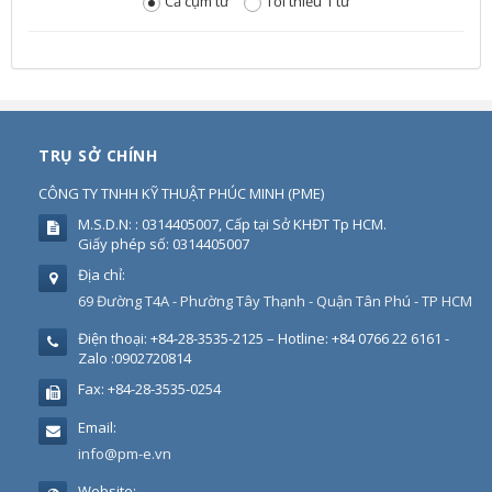
Cả cụm từ
Tối thiểu 1 từ
TRỤ SỞ CHÍNH
CÔNG TY TNHH KỸ THUẬT PHÚC MINH
(
PME
)
M.S.D.N: : 0314405007, Cấp tại Sở KHĐT Tp HCM.
Giấy phép số: 0314405007
Địa chỉ:
69 Đường T4A - Phường Tây Thạnh - Quận Tân Phú - TP HCM
Điện thoại:
+84-28-3535-2125 – Hotline: +84 0766 22 6161 -
Zalo :0902720814
Fax:
+84-28-3535-0254
Email:
info@pm-e.vn
Website: