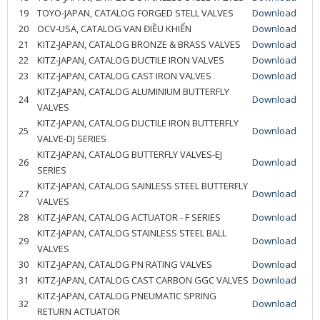
19
TOYO-JAPAN, CATALOG FORGED STELL VALVES
Download
20
OCV-USA, CATALOG VAN ĐIỀU KHIỂN
Download
21
KITZ-JAPAN, CATALOG BRONZE & BRASS VALVES
Download
22
KITZ-JAPAN, CATALOG DUCTILE IRON VALVES
Download
23
KITZ-JAPAN, CATALOG CAST IRON VALVES
Download
KITZ-JAPAN, CATALOG ALUMINIUM BUTTERFLY
24
Download
VALVES
KITZ-JAPAN, CATALOG DUCTILE IRON BUTTERFLY
25
Download
VALVE-DJ SERIES
KITZ-JAPAN, CATALOG BUTTERFLY VALVES-EJ
26
Download
SERIES
KITZ-JAPAN, CATALOG SAINLESS STEEL BUTTERFLY
27
Download
VALVES
28
KITZ-JAPAN, CATALOG ACTUATOR - F SERIES
Download
KITZ-JAPAN, CATALOG STAINLESS STEEL BALL
29
Download
VALVES
30
KITZ-JAPAN, CATALOG PN RATING VALVES
Download
31
KITZ-JAPAN, CATALOG CAST CARBON GGC VALVES
Download
KITZ-JAPAN, CATALOG PNEUMATIC SPRING
32
Download
RETURN ACTUATOR