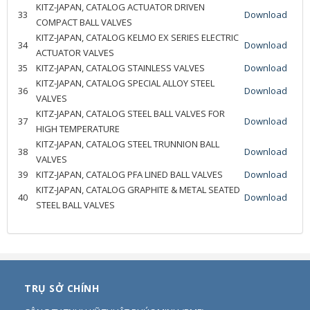
KITZ-JAPAN, CATALOG ACTUATOR DRIVEN
33
Download
COMPACT BALL VALVES
KITZ-JAPAN, CATALOG KELMO EX SERIES ELECTRIC
34
Download
ACTUATOR VALVES
35
KITZ-JAPAN, CATALOG STAINLESS VALVES
Download
KITZ-JAPAN, CATALOG SPECIAL ALLOY STEEL
36
Download
VALVES
KITZ-JAPAN, CATALOG STEEL BALL VALVES FOR
37
Download
HIGH TEMPERATURE
KITZ-JAPAN, CATALOG STEEL TRUNNION BALL
38
Download
VALVES
39
KITZ-JAPAN, CATALOG PFA LINED BALL VALVES
Download
KITZ-JAPAN, CATALOG GRAPHITE & METAL SEATED
40
Download
STEEL BALL VALVES
TRỤ SỞ CHÍNH