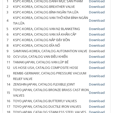
1
KSPC-KOREA, CATALOG DANH MỤC SẢN PHẨM
Download
2
KSPC-KOREA, CATALOG BREATHER VALVE
Download
3
KSPC-KOREA, CATALOG BÌNH NGĂN TIA LỬA
Download
KSPC-KOREA, CATALOG VAN THỞ KÈM BÌNH NGĂN
4
Download
TIA LỬA
5
KSPC-KOREA, CATALOG VAN N2 BLANKETING
Download
6
KSPC-KOREA, CATALOG VAN XẢ KHẨN CẤP
Download
7
KSPC-KOREA, CATALOG NẮP ĐẬY BỒN
Download
8
KSPC-KOREA, CATALOG ĐĨA NỔ
Download
9
SAMYANG-KOREA, CATALOG AUTOMATION VALVE
Download
10
OCV-USA, CATALOG VAN ĐIỀU KHIỂN
Download
11
TAMAKI-JAPAN, CATALOG VAN LÚP BÊ
Download
12
US HOSE-USA, CATALOG COMPOSITE HOSE
Download
REMBE-GERMANY, CATALOG PRESSURE VACUUM
13
Download
RELIEF VALVE
14
ZENSHIN-JAPAN, CATALOG FLEXIBLE JOINT
Download
TOYO-JAPAN, CATALOG BRONZE BRASS CAST IRON
15
Download
VALVES
16
TOYO-JAPAN, CATALOG BUTTERFLY VALVES
Download
17
TOYO-JAPAN, CATALOG DUCTILE IRON VALVES
Download
18
TOYO-JAPAN, CATALOG STAINLESS STEEL VALVES
Download