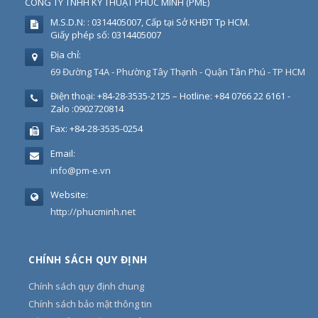
CÔNG TY TNHH KỸ THUẬT PHÚC MINH
(
PME
)
M.S.D.N: : 0314405007, Cấp tại Sở KHĐT Tp HCM.
Giấy phép số: 0314405007
Địa chỉ:
69 Đường T4A - Phường Tây Thạnh - Quận Tân Phú - TP HCM
Điện thoại:
+84-28-3535-2125 – Hotline: +84 0766 22 6161 -
Zalo :0902720814
Fax:
+84-28-3535-0254
Email:
info@pm-e.vn
Website:
http://phucminh.net
CHÍNH SÁCH QUY ĐỊNH
Chính sách quy định chung
Chính sách bảo mật thông tin