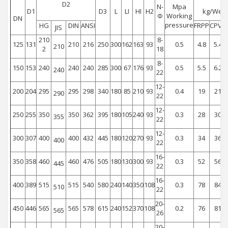
D2
N-
Mpa
D1
D3
L
LI
HI
H2
kg/Weig
Φ
Working
DN
pressure
HG
DIN
ANSI
FRPP
CPVC
JIS
210
8-
125
131
210
216
250
300
162
163
93
0.5
4.8
5.4
210
2
18
8-
150
153
240
240
240
285
300
67
176
93
0.5
5.5
6.2
240
22
12-
200
204
295
295
298
340
180
85
210
93
0.4
19
21
290
22
12-
250
255
350
350
362
395
180
105
240
93
0.3
28
30
355
22
12-
300
307
400
400
432
445
180
120
270
93
0.3
34
36
400
22
16-
350
358
460
460
476
505
180
130
300
93
0.3
52
56
445
22
16-
400
389
515
515
540
580
240
140
350
108
0.3
78
84
510
22
20-
450
446
565
565
578
615
240
152
370
108
0.2
76
81
565
26
20-