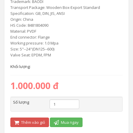
Trademark: BAODI
Transport Package: Wooden Box-Export Standard
Specification: GB, DIN, JIS, ANSI
Origin: China
HS Code: 8481804090
Material: PVDF
End connector: Flange
Working pressure: 1.0 Mpa
Size: 5"--24"(DN125--600)
Valve Seat: EPDM, FPM
Khối lượng:
1.000.000 đ
Số lượng
Thêm vào giỏ
Mua ngay