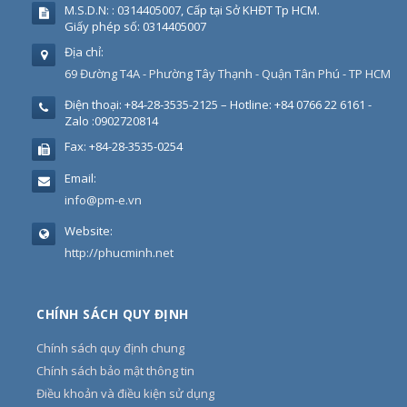
M.S.D.N: : 0314405007, Cấp tại Sở KHĐT Tp HCM.
Giấy phép số: 0314405007
Địa chỉ:
69 Đường T4A - Phường Tây Thạnh - Quận Tân Phú - TP HCM
Điện thoại:
+84-28-3535-2125 – Hotline: +84 0766 22 6161 -
Zalo :0902720814
Fax:
+84-28-3535-0254
Email:
info@pm-e.vn
Website:
http://phucminh.net
CHÍNH SÁCH QUY ĐỊNH
Chính sách quy định chung
Chính sách bảo mật thông tin
Điều khoản và điều kiện sử dụng