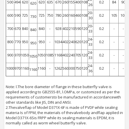
500
494
620
620
635
670
260
155
400
108
0.2
84
90
620
26
20-
600
590
725
725
750
780
260
160
460
108
0.2
105
108
730
30
20-
700
670
840
840
-
928
402
210
590
120
0.2
-
-
840
33
24-
800
770
950
950
-
1034
402
240
620
120
0.2
-
-
950
33
24-
900
970
1050
1050
1085
1168
402
240
705
120
0.2
-
-
1050
33
24-
1000
970
1160
1160
-
1262
560
300
750
120
0.2
-
-
1160
36
Note: l.The bore diameter of flange in these butterfly valve is
applied according to GB2555-81, l.OMPa, or customized as per the
requirements of customersto be manufactured in accordancewith
other standards like JIS, DIN and ANSI.
2.Thevalveflap of Model D371X-6F is made of PVDF while sealing
materia Is of FPM, the materials of thevalvebody andflap applied in
Model D371X-6Sis FRPP while its sealing materials is EPDM, it is
normally called as worm wheel butterfly valve.