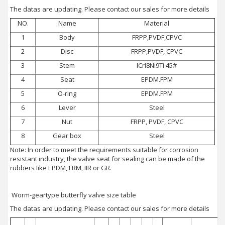
The datas are updating. Please contact our sales for more details
NO.
Name
Material
1
Body
FRPP,PVDF,CPVC
2
Disc
FRPP,PVDF, CPVC
3
Stem
lCrl8Ni9Ti 45#
4
Seat
EPDM.FPM
5
O-ring
EPDM.FPM
6
Lever
Steel
7
Nut
FRPP, PVDF, CPVC
8
Gear box
Steel
Note: In order to meet the requirements suitable for corrosion
resistant industry, the valve seat for sealing can be made of the
rubbers Iike EPDM, FRM, IIR or GR.
Worm-geartype butterfly valve size table
The datas are updating. Please contact our sales for more details