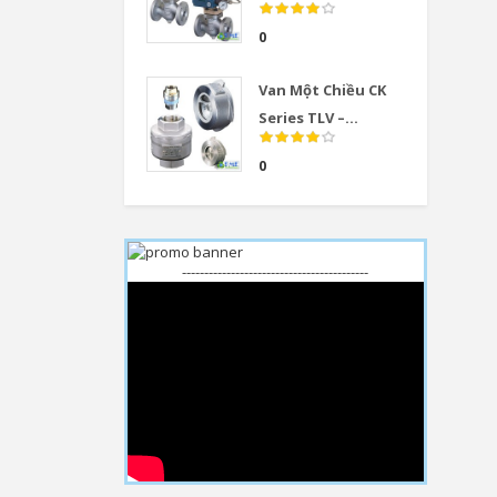
0
Van Một Chiều CK
Series TLV –...
0
------------------------------------------