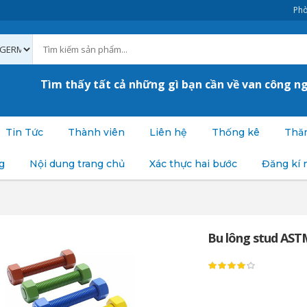
Phò
Tìm thấy tất cả những gì bạn cần về van công n
Tin Tức
Thành viên
Liên hệ
Thống kê
Thăm
g
Nội dung trang chủ
Xác thực hai bước
Đăng kí 
Bu lông stud AST