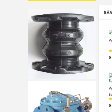
SẢN
V
0
V
E
0