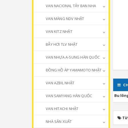
VAN NACIONAL TÂY BAN NHA
VAN MÀNG NDV NHẬT
VAN KITZ NHẬT
BẪY HƠI TLV NHẬT
VAN NHỰA A-SUNG HÀN QUỐC
ĐỒNG HỒ ÁP YAMAMOTO NHẬT
VAN AZBIL NHẬT
CH
Bu lôn
VAN SAMYANG HÀN QUỐC
VAN HITACHI NHẬT
Từ
NHÀ SẢN XUẤT