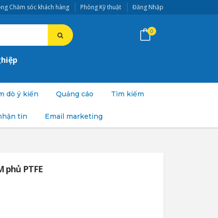
ng Chăm sóc khách hàng
Phòng Kỹ thuật
Đăng Nhập
0
ghiệp
 dò ý kiến
Quảng cáo
Tìm kiếm
nhận tin
Email marketing
M phủ PTFE