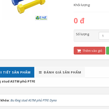
Khối lượng:
0 đ
Số lượng
Thêm vào giỏ
I TIẾT SẢN PHẨM
ĐÁNH GIÁ SẢN PHẨM
g stud ASTM phủ PTFE
 khóa:
Bu lông stud ASTM phủ PTFE Dyno